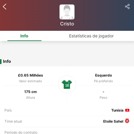
Cristo
Info
Estatísticas de jogador
Info
£0.65 Milhões
Esquerdo
Valor estimado
Pé preferido
18
175 cm
-
Altura
Peso
País
Tunísia
Time atual
Etoile Sahel
Período do contrato