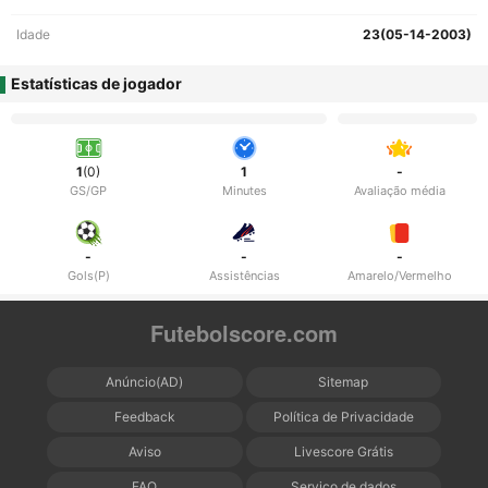
Idade
23(05-14-2003)
Estatísticas de jogador
1
(0)
1
-
GS/GP
Minutes
Avaliação média
-
-
-
Gols(P)
Assistências
Amarelo/Vermelho
Futebolscore.com
Anúncio(AD)
Sitemap
Feedback
Política de Privacidade
Aviso
Livescore Grátis
FAQ
Serviço de dados