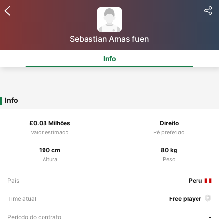
Sebastian Amasifuen
Info
Info
£0.08 Milhões
Direito
Valor estimado
Pé preferido
190 cm
80 kg
Altura
Peso
País
Peru
Time atual
Free player
Período do contrato
-