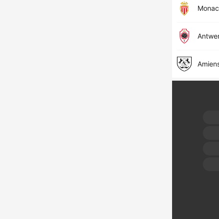
Monac
Antwe
Amien