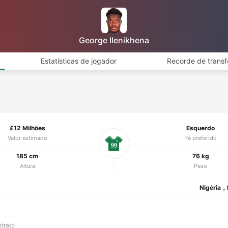
George Ilenikhena
Estatísticas de jogador
Recorde de transf
£12 Milhões
Esquerdo
Valor estimado
Pé preferido
99
185 cm
76 kg
Altura
Peso
Nigéria，
ntrato