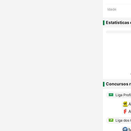
Idade
Estatísticas
Concursos r
Liga Prof
A
A
Liga dos
M