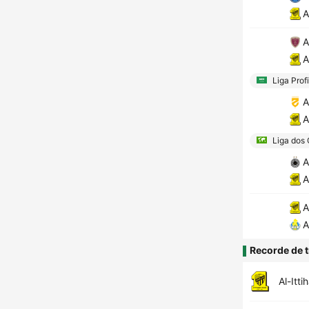
A
A
A
Liga Prof
A
A
Liga dos
A
A
A
A
Recorde de t
Al-Itti