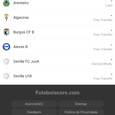
-
Arenteiro
Loan
-
Algeciras
Free Transfer
-
Burgos CF B
Free Transfer
-
Alaves B
Free Transfer
-
Sevilla FC JuvA
Owned Wholly
-
Sevilla U18
Free Transfer
Futebolscore.com
Anúncio(AD)
Sitemap
Feedback
Política de Privacidade