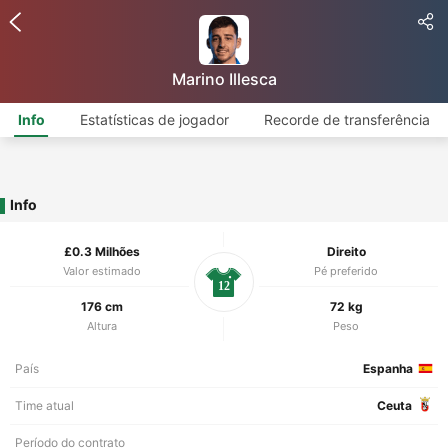
Marino Illesca
Info
Estatísticas de jogador
Recorde de transferência
Info
£0.3 Milhões
Direito
Valor estimado
Pé preferido
12
176 cm
72 kg
Altura
Peso
País
Espanha
Time atual
Ceuta
Período do contrato