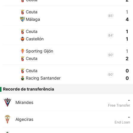
1
Ceuta
85'
4
Málaga
1
Ceuta
84'
1
Castellón
1
Sporting Gijón
90'
2
Ceuta
0
Ceuta
90'
0
Racing Santander
Recorde de transferência
-
Mirandes
Free Transfer
-
Algeciras
End Loan