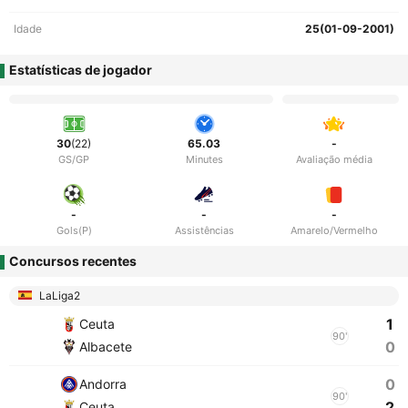
Idade
25(01-09-2001)
Estatísticas de jogador
30
(22)
65.03
-
GS/GP
Minutes
Avaliação média
-
-
-
Gols(P)
Assistências
Amarelo/Vermelho
Concursos recentes
LaLiga2
1
Ceuta
90'
0
Albacete
0
Andorra
90'
2
Ceuta