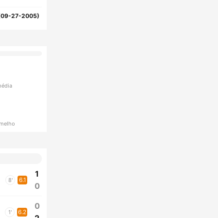
(09-27-2005)
média
rmelho
1
6.1
8'
0
0
6.2
1'