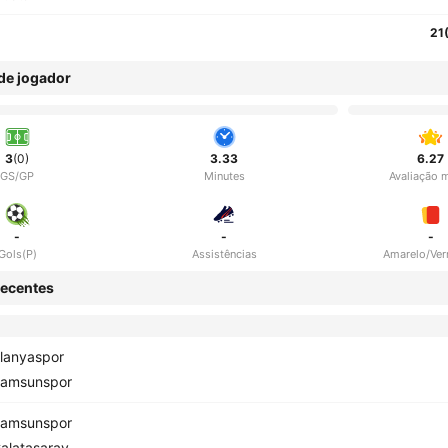
21
 de jogador
3
(0)
3.33
6.27
GS/GP
Minutes
Avaliação 
-
-
-
Gols(P)
Assistências
Amarelo/Ve
ecentes
lanyaspor
amsunspor
amsunspor
alatasaray