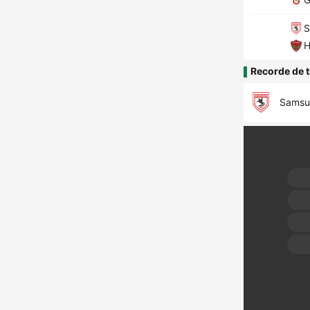
S
H
Recorde de t
Samsu