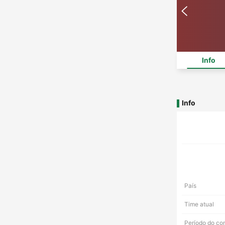
Info
Info
País
Time atual
Período do co