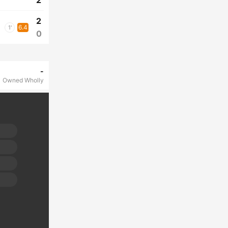
2
2
6.4
1'
0
-
Owned Wholly