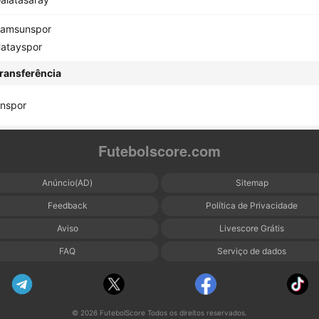
amsunspor
atayspor
ransferência
nspor
Futebolscore.com
Anúncio(AD)
Sitemap
Feedback
Política de Privacidade
Aviso
Livescore Grátis
FAQ
Serviço de dados
© 2026 FutebolScore Todos os direitos reservados.