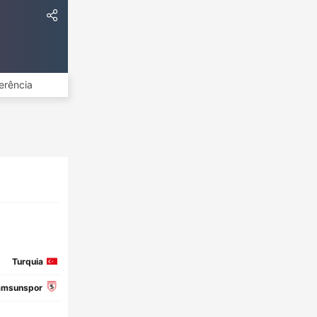
erência
Turquia
amsunspor