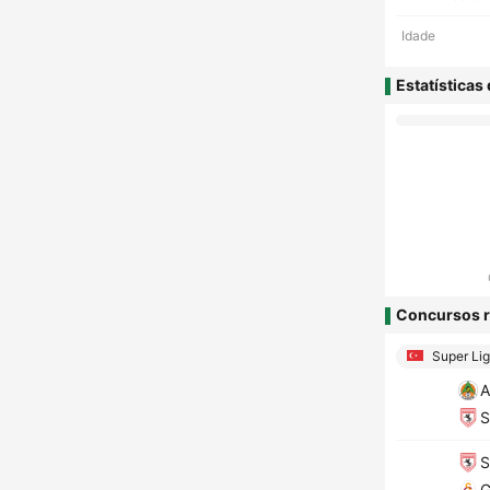
Idade
Estatísticas
Concursos r
Super Lig
A
S
S
G