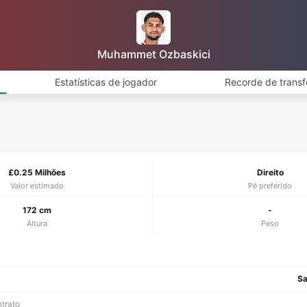
Muhammet Ozbaskici
Estatísticas de jogador
Recorde de transf
£0.25 Milhões
Direito
Valor estimado
Pé preferido
172 cm
-
Altura
Peso
S
ntrato