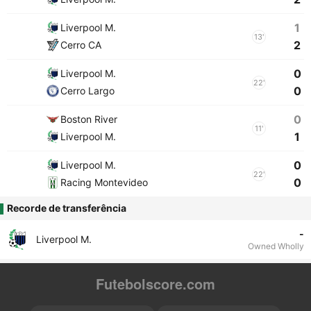
1
Liverpool M.
13'
2
Cerro CA
0
Liverpool M.
22'
0
Cerro Largo
0
Boston River
11'
1
Liverpool M.
0
Liverpool M.
22'
0
Racing Montevideo
Recorde de transferência
-
Liverpool M.
Owned Wholly
Futebolscore.com