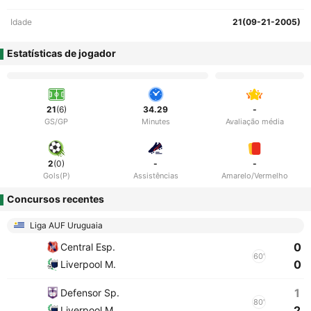
Idade
21(09-21-2005)
Estatísticas de jogador
21
(6)
34.29
-
GS/GP
Minutes
Avaliação média
2
(0)
-
-
Gols(P)
Assistências
Amarelo/Vermelho
Concursos recentes
Liga AUF Uruguaia
0
Central Esp.
60'
0
Liverpool M.
1
Defensor Sp.
80'
2
Liverpool M.