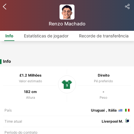
Renzo Machado
Info
Estatísticas de jogador
Recorde de transferência
Info
£1.2 Milhões
Direito
Valor estimado
Pé preferido
9
182 cm
-
Altura
Peso
País
Uruguai，Itália
Time atual
Liverpool M.
Período do contrato