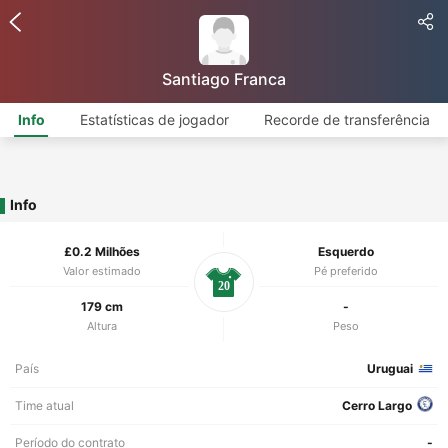
Santiago Franca
Info
Estatísticas de jogador
Recorde de transferência
Info
£0.2 Milhões
Esquerdo
Valor estimado
Pé preferido
20
179 cm
-
Altura
Peso
País
Uruguai
Time atual
Cerro Largo
Período do contrato
-