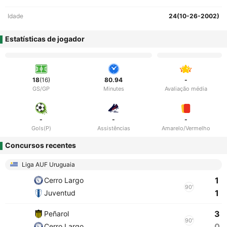
Idade
24(10-26-2002)
Estatísticas de jogador
18
(16)
80.94
-
GS/GP
Minutes
Avaliação média
-
-
-
Gols(P)
Assistências
Amarelo/Vermelho
Concursos recentes
Liga AUF Uruguaia
1
Cerro Largo
90'
1
Juventud
3
Peñarol
90'
0
Cerro Largo