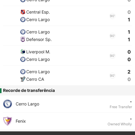
0
Central Esp.
90'
1
Cerro Largo
1
Cerro Largo
90'
1
Defensor Sp.
0
Liverpool M.
90'
0
Cerro Largo
2
Cerro Largo
90'
0
Cerro CA
Recorde de transferência
-
Cerro Largo
Free Transfer
-
Fenix
Owned Wholly