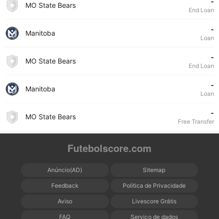
-
MO State Bears
End Loan
-
Manitoba
Loan
-
MO State Bears
End Loan
-
Manitoba
Loan
-
MO State Bears
Free Transfer
Futebolscore.com
Anúncio(AD)
Sitemap
Feedback
Política de Privacidade
Aviso
Livescore Grátis
FAQ
Serviço de dados