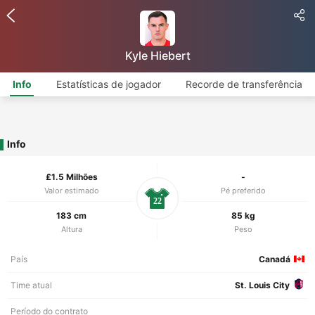
Kyle Hiebert
Info
Estatísticas de jogador
Recorde de transferência
Info
£1.5 Milhões
-
Valor estimado
Pé preferido
22
183 cm
85 kg
Altura
Peso
País
Canadá
Time atual
St. Louis City
Período do contrato