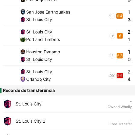
1
San Jose Earthquakes
6.4
90'
3
St. Louis City
2
St. Louis City
6
1'
1
Portland Timbers
1
Houston Dynamo
6.2
13'
0
St. Louis City
2
St. Louis City
5.6
90'
4
Orlando City
Recorde de transferência
-
St. Louis City
Owned Wholly
-
St. Louis City 2
Free Transfer