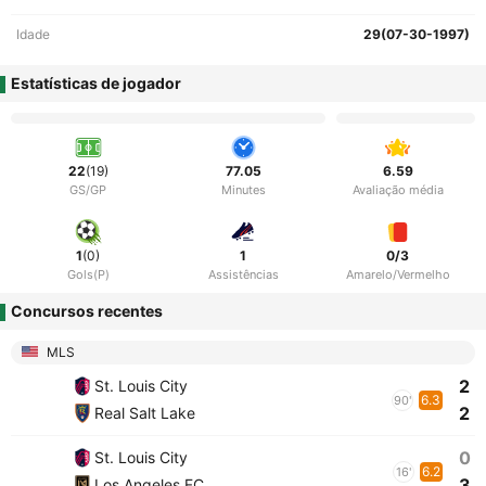
Idade
29(07-30-1997)
Estatísticas de jogador
22
(19)
77.05
6.59
GS/GP
Minutes
Avaliação média
1
(0)
1
0/3
Gols(P)
Assistências
Amarelo/Vermelho
Concursos recentes
MLS
2
St. Louis City
6.3
90'
2
Real Salt Lake
0
St. Louis City
6.2
16'
3
Los Angeles FC