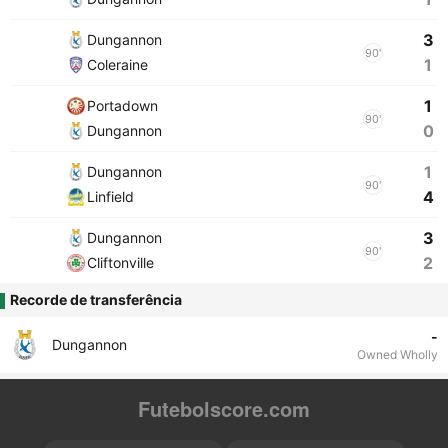
3
Dungannon
90'
1
Coleraine
1
Portadown
90'
0
Dungannon
1
Dungannon
90'
4
Linfield
3
Dungannon
90'
2
Cliftonville
Recorde de transferência
-
Dungannon
Owned Wholly
Futebolscore.com