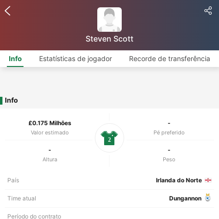
Steven Scott
Info
Estatísticas de jogador
Recorde de transferência
Info
£0.175 Milhões
-
Valor estimado
Pé preferido
2
-
-
Altura
Peso
País
Irlanda do Norte
Time atual
Dungannon
Período do contrato