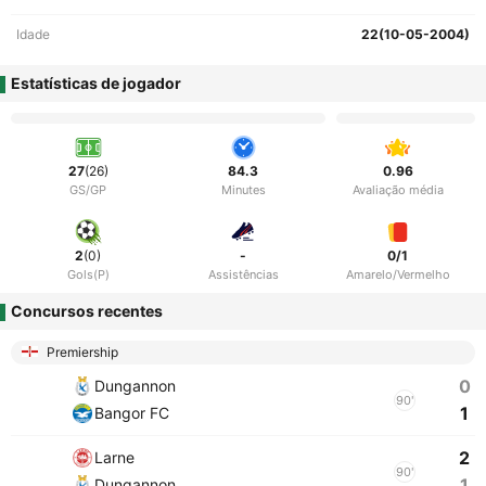
Idade
22(10-05-2004)
Estatísticas de jogador
27
(26)
84.3
0.96
GS/GP
Minutes
Avaliação média
2
(0)
-
0/1
Gols(P)
Assistências
Amarelo/Vermelho
Concursos recentes
Premiership
0
Dungannon
90'
1
Bangor FC
2
Larne
90'
1
Dungannon