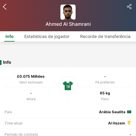
Ahmed Al Shamrani
Info
Estatísticas de jogador
Recorde de transferência
Info
£0.075 Milhões
-
Valor estimado
Pé preferido
70
-
65 kg
Altura
Peso
País
Arábia Saudita
Time atual
Al Hazem
Período do contrato
-