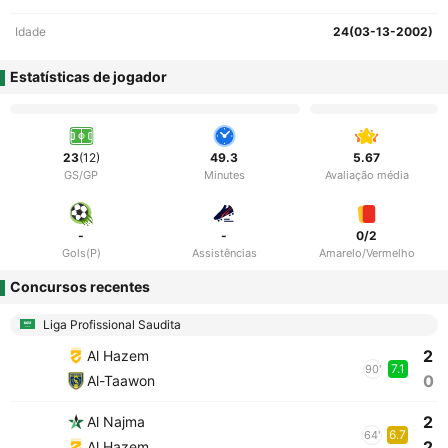
Idade
24(03-13-2002)
Estatísticas de jogador
23
(12)
49.3
5.67
GS/GP
Minutes
Avaliação média
-
-
0/2
Gols(P)
Assistências
Amarelo/Vermelho
Concursos recentes
Liga Profissional Saudita
2
Al Hazem
7.1
90'
0
Al-Taawon
2
Al Najma
6.7
64'
2
Al Hazem