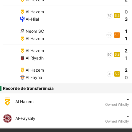
0
Al Hazem
6.5
79'
3
Al-Hilal
1
Neom SC
6.3
16'
1
Al Hazem
2
Al Hazem
6.8
90'
1
Al Riyadh
2
Al Hazem
6.7
4'
0
Al Fayha
Recorde de transferência
-
Al Hazem
Owned Wholly
-
Al-Faysaly
Owned Wholly