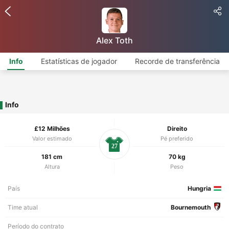
Alex Toth
Info
Estatísticas de jogador
Recorde de transferência
Info
£12 Milhões
Direito
Valor estimado
Pé preferido
27
181 cm
70 kg
Altura
Peso
País
Hungria
Time atual
Bournemouth
Período do contrato