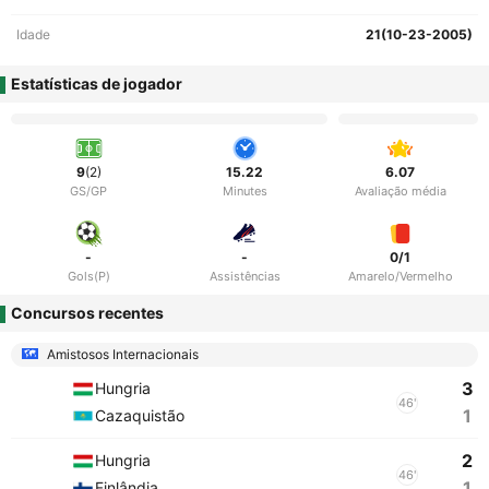
Idade
21(10-23-2005)
Estatísticas de jogador
9
(2)
15.22
6.07
GS/GP
Minutes
Avaliação média
-
-
0/1
Gols(P)
Assistências
Amarelo/Vermelho
Concursos recentes
Amistosos Internacionais
3
Hungria
46'
1
Cazaquistão
2
Hungria
46'
1
Finlândia