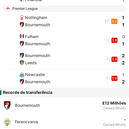
Premier League
1
Nottingham
6.3
57'
1
Bournemouth
0
Fulham
5.8
1'
1
Bournemouth
2
Bournemouth
5.9
1'
2
Leeds
1
Newcastle
5.9
1'
2
Bournemouth
Recorde de transferência
£12 Milhões
Bournemouth
Owned Wholly
-
Ferencvaros
Owned Wholly