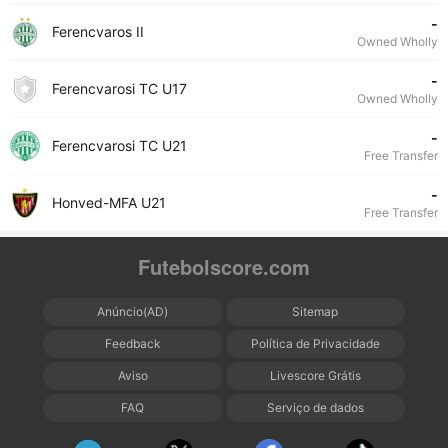
-
Ferencvaros II
Owned Wholly
-
Ferencvarosi TC U17
Owned Wholly
-
Ferencvarosi TC U21
Free Transfer
-
Honved-MFA U21
Free Transfer
Futebolscore.com
Anúncio(AD)
Sitemap
Feedback
Política de Privacidade
Aviso
Livescore Grátis
FAQ
Serviço de dados