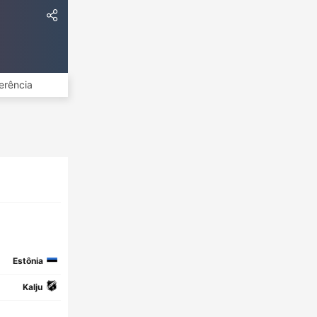
erência
Estônia
Kalju