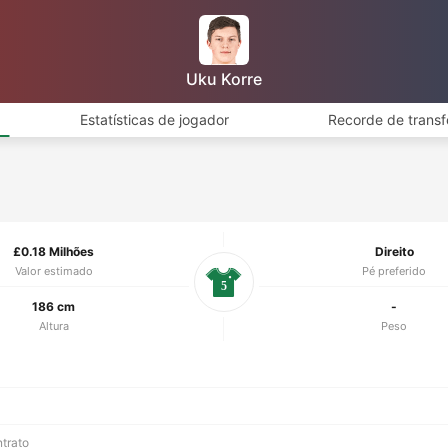
Uku Korre
Estatísticas de jogador
Recorde de transf
£0.18 Milhões
Direito
Valor estimado
Pé preferido
5
186 cm
-
Altura
Peso
ntrato