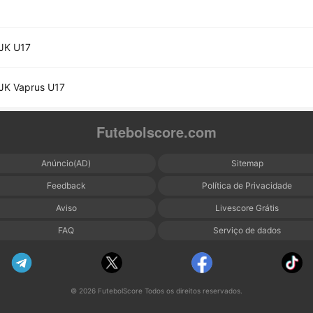
JK U17
JK Vaprus U17
Futebolscore.com
Anúncio(AD)
Sitemap
Feedback
Política de Privacidade
Aviso
Livescore Grátis
FAQ
Serviço de dados
© 2026 FutebolScore Todos os direitos reservados.