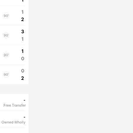
1
90'
2
3
90'
1
1
90'
0
0
90'
2
-
Free Transfer
-
Owned Wholly