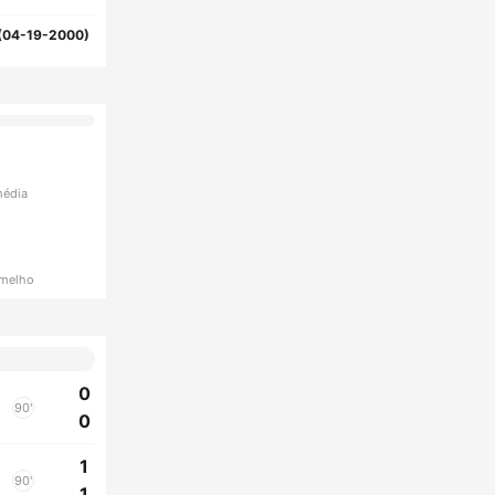
(04-19-2000)
média
rmelho
0
90'
0
1
90'
1