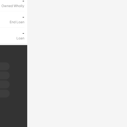
-
Owned Wholly
-
End Loan
-
Loan