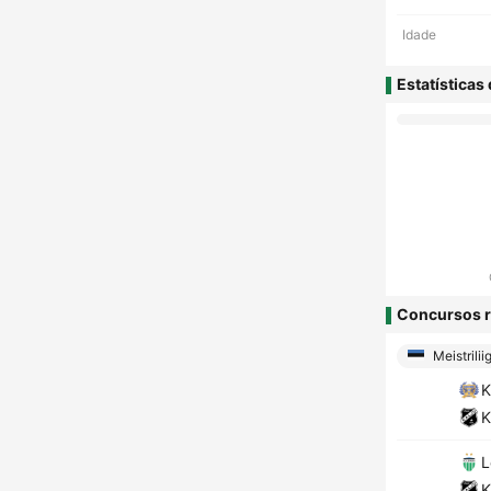
Idade
Estatísticas
Concursos r
Meistrilii
K
K
L
K