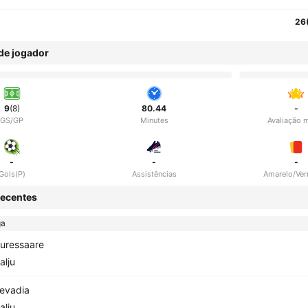
26
 de jogador
9
(8)
80.44
-
GS/GP
Minutes
Avaliação 
-
-
-
Gols(P)
Assistências
Amarelo/Ve
ecentes
ga
uressaare
alju
evadia
alju