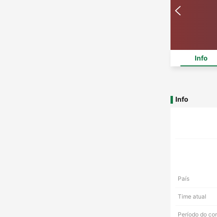
Info
Info
País
Time atual
Período do co