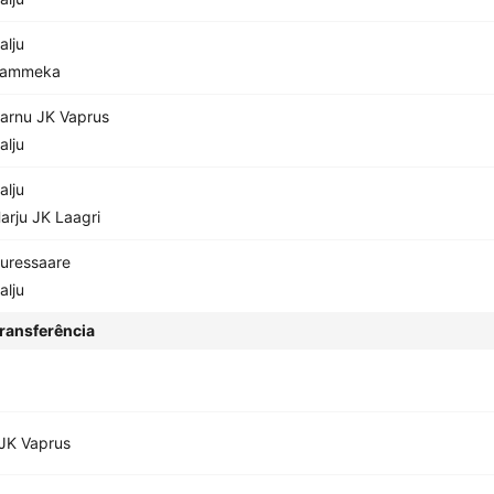
alju
Tammeka
arnu JK Vaprus
alju
alju
arju JK Laagri
uressaare
alju
ransferência
JK Vaprus