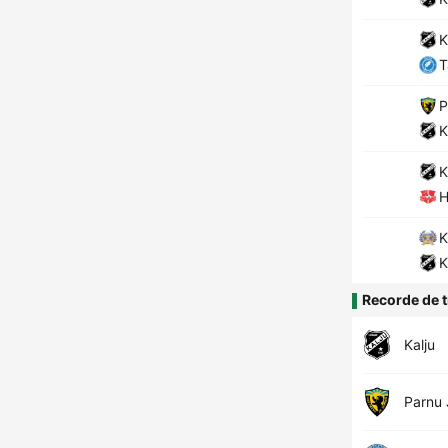
K
P
K
K
H
K
K
Recorde de t
Kalju
Parnu 