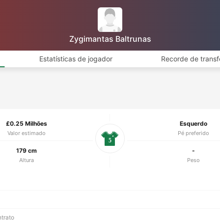
Zygimantas Baltrunas
Estatísticas de jogador
Recorde de transf
£0.25 Milhões
Esquerdo
Valor estimado
Pé preferido
5
179 cm
-
Altura
Peso
ntrato