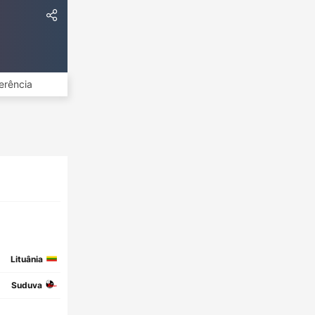
erência
Lituânia
Suduva