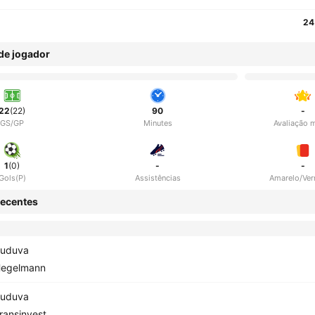
24
 de jogador
22
(22)
90
-
GS/GP
Minutes
Avaliação 
1
(0)
-
-
Gols(P)
Assistências
Amarelo/Ve
ecentes
uduva
egelmann
uduva
ransinvest