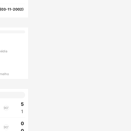
(03-11-2002)
média
rmelho
5
90'
1
0
90'
0