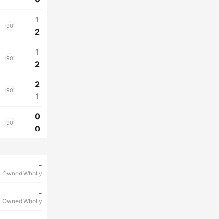
1
90'
2
1
90'
2
2
90'
1
0
90'
0
-
Owned Wholly
-
Owned Wholly