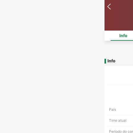
Info
Info
País
Time atual
Período do co