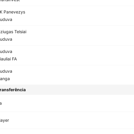
K Panevezys
uduva
ziugas Telsiai
uduva
uduva
iauliai FA
uduva
anga
ransferência
a
layer