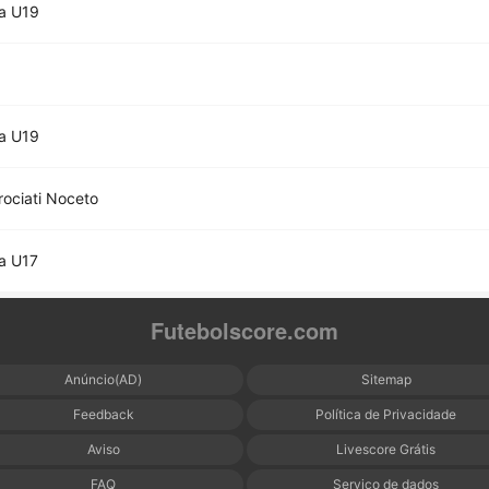
a U19
a U19
ociati Noceto
a U17
Futebolscore.com
Anúncio(AD)
Sitemap
Feedback
Política de Privacidade
Aviso
Livescore Grátis
FAQ
Serviço de dados