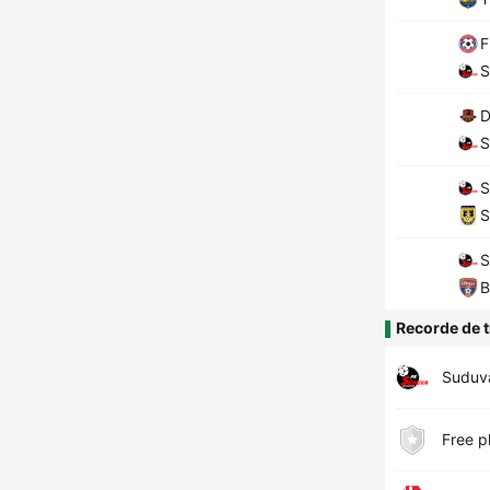
F
S
D
S
S
S
S
B
Recorde de t
Suduv
Free p