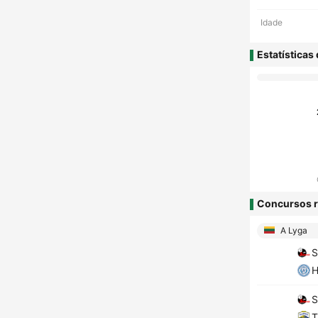
Idade
Estatísticas
Concursos r
A Lyga
S
H
S
T