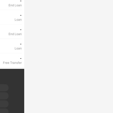
-
End Loan
-
Loan
-
End Loan
-
Loan
-
Free Transfer