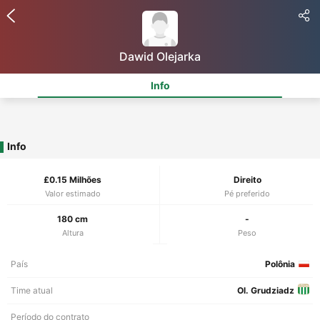
Dawid Olejarka
Info
Info
£0.15 Milhões
Direito
Valor estimado
Pé preferido
180 cm
-
Altura
Peso
País
Polônia
Time atual
Ol. Grudziadz
Período do contrato