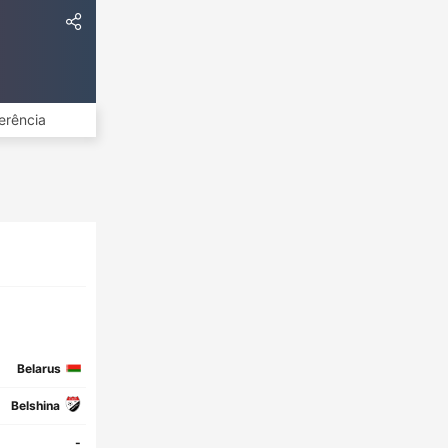
erência
Belarus
Belshina
-