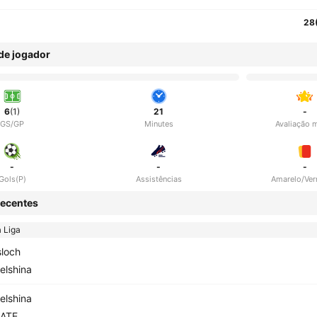
28
 de jogador
6
(1)
21
-
GS/GP
Minutes
Avaliação 
-
-
-
Gols(P)
Assistências
Amarelo/Ve
ecentes
 Liga
sloch
elshina
elshina
ATE