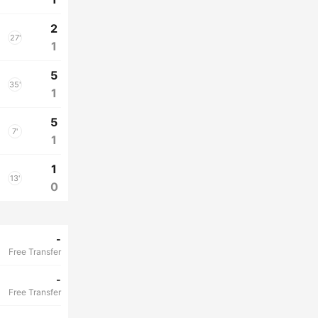
2
27'
1
5
35'
1
5
7'
1
1
13'
0
-
Free Transfer
-
Free Transfer