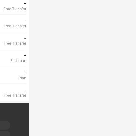
-
Free Transfer
-
Free Transfer
-
Free Transfer
-
End Loan
-
Loan
-
Free Transfer