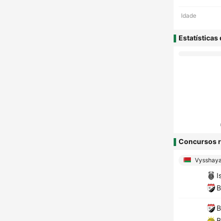
Idade
Estatísticas
Concursos r
Vysshaya
I
B
B
B