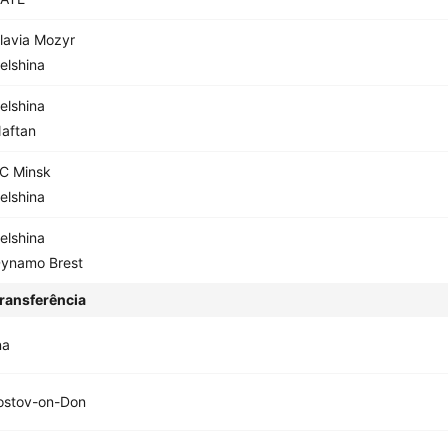
lavia Mozyr
elshina
elshina
aftan
C Minsk
elshina
elshina
ynamo Brest
ransferência
na
ostov-on-Don