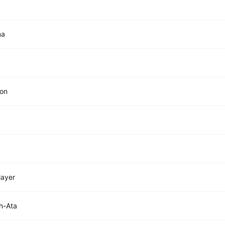
na
on
layer
h-Ata