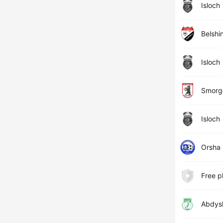
Isloch
Belshi
Isloch
Smorg
Isloch
Orsha
Free p
Abdys