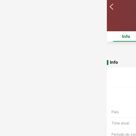
Info
Info
País
Time atual
Período do co