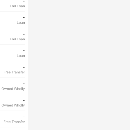
-
End Loan
-
Loan
-
End Loan
-
Loan
-
Free Transfer
-
Owned Wholly
-
Owned Wholly
-
Free Transfer