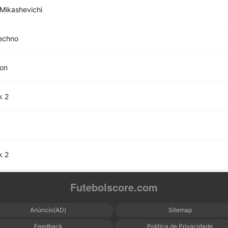
 Mikashevichi
echno
on
k 2
k 2
Futebolscore.com
Anúncio(AD)
Sitemap
Feedback
Política de Privacidade