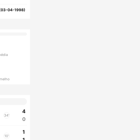
(03-04-1998)
média
rmelho
4
34'
0
1
10'
1