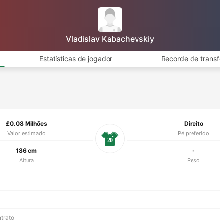
Vladislav Kabachevskiy
Estatísticas de jogador
Recorde de transf
£0.08 Milhões
Direito
Valor estimado
Pé preferido
20
186 cm
-
Altura
Peso
ntrato