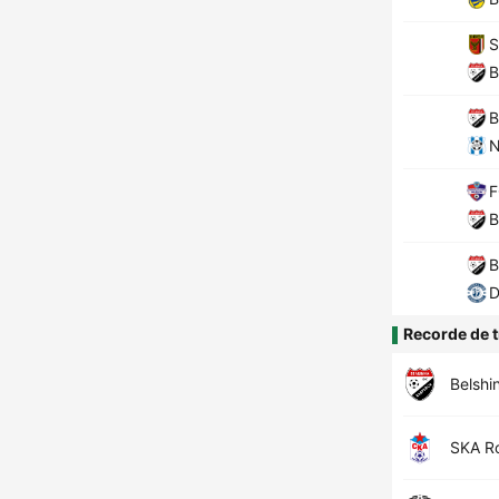
S
B
B
N
F
B
B
D
Recorde de t
Belshi
SKA R