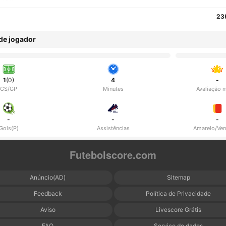
23
 de jogador
1
(0)
4
-
GS/GP
Minutes
Avaliação 
-
-
-
Gols(P)
Assistências
Amarelo/Ve
Futebolscore.com
Anúncio(AD)
Sitemap
Feedback
Política de Privacidade
Aviso
Livescore Grátis
FAQ
Serviço de dados