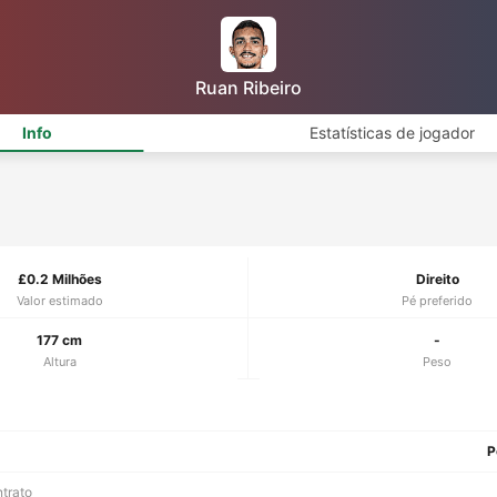
Ruan Ribeiro
Info
Estatísticas de jogador
£0.2 Milhões
Direito
Valor estimado
Pé preferido
177 cm
-
Altura
Peso
P
ntrato