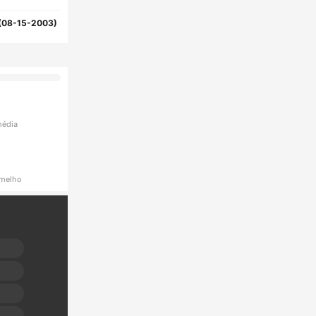
(08-15-2003)
média
rmelho