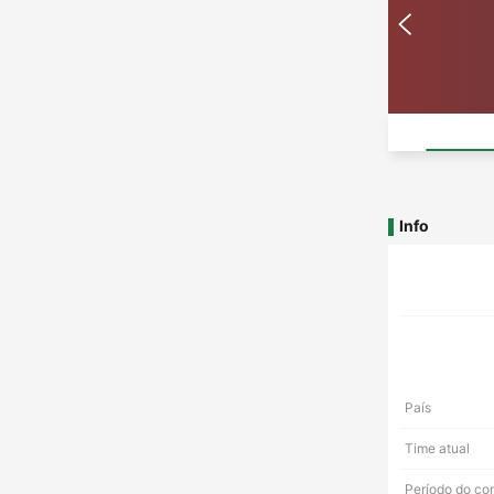
Info
País
Time atual
Período do co