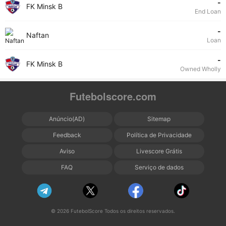
-
FK Minsk B
End Loan
-
Naftan
Loan
-
FK Minsk B
Owned Wholly
Futebolscore.com
Anúncio(AD)
Sitemap
Feedback
Política de Privacidade
Aviso
Livescore Grátis
FAQ
Serviço de dados
© 2026 FutebolScore Todos os direitos reservados.