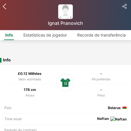
Ignat Pranovich
Info
Estatísticas de jogador
Recorde de transferência
Info
£0.12 Milhões
-
Valor estimado
Pé preferido
11
178 cm
-
Altura
Peso
País
Belarus
Naftan
Time atual
Período do contrato