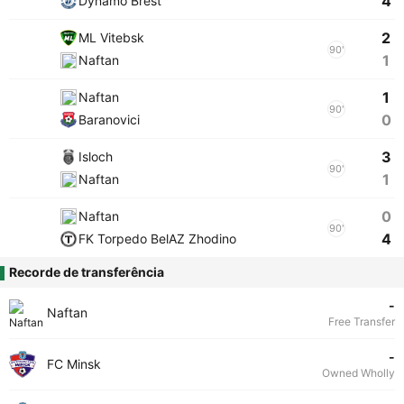
4
Dynamo Brest
2
ML Vitebsk
90'
1
Naftan
1
Naftan
90'
0
Baranovici
3
Isloch
90'
1
Naftan
0
Naftan
90'
4
FK Torpedo BelAZ Zhodino
Recorde de transferência
-
Naftan
Free Transfer
-
FC Minsk
Owned Wholly