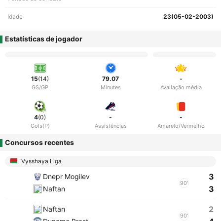
Idade
23(05-02-2003)
Estatísticas de jogador
15
(14)
79.07
-
GS/GP
Minutes
Avaliação média
4
(0)
-
-
Gols(P)
Assistências
Amarelo/Vermelho
Concursos recentes
Vysshaya Liga
3
Dnepr Mogilev
90'
3
Naftan
2
Naftan
90'