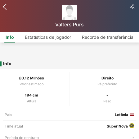
Valters Purs
Info
Estatísticas de jogador
Recorde de transferência
Info
£0.12 Milhões
Direito
Valor estimado
Pé preferido
194 cm
-
Altura
Peso
País
Letônia
Time atual
Super Nova
Período do contrato
-