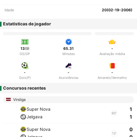
Idade
20(02-19-2006)
Estatísticas de jogador
13
(9)
65.31
-
GS/GP
Minutes
Avaliação média
-
-
-
Gols(P)
Assistências
Amarelo/Vermelho
Concursos recentes
Virsliga
1
Super Nova
90'
1
Jelgava
0
Super Nova
13'
Jelgava