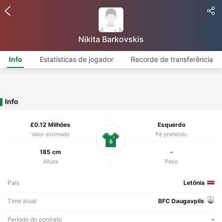
Nikita Barkovskis
Info
Estatísticas de jogador
Recorde de transferência
Info
£0.12 Milhões
Esquerdo
Valor estimado
Pé preferido
6
185 cm
-
Altura
Peso
País
Letônia
Time atual
BFC Daugavpils
Período do contrato
-