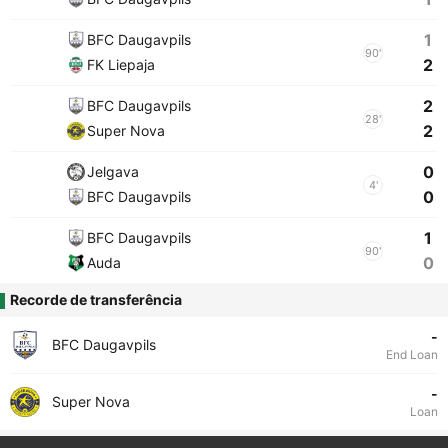
1
BFC Daugavpils
90'
2
FK Liepaja
2
BFC Daugavpils
28'
2
Super Nova
0
Jelgava
4'
0
BFC Daugavpils
1
BFC Daugavpils
90'
0
Auda
Recorde de transferência
-
BFC Daugavpils
End Loan
-
Super Nova
Loan