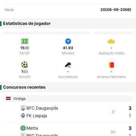
Idade
20(06-09-2006)
Estatísticas de jogador
15
(6)
41.93
-
GS/GP
Minutes
Avaliação média
1
(0)
-
-
Gols(P)
Assistências
Amarelo/Vermelho
Concursos recentes
Virsliga
3
BFC Daugavpils
9'
1
FK Liepaja
3
Metta
90'
1
BFC Daugavpils