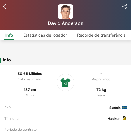
David Anderson
Info
Estatísticas de jogador
Recorde de transferência
Info
£0.65 Milhões
-
Valor estimado
Pé preferido
35
187 cm
72 kg
Altura
Peso
País
Suécia
Time atual
Hacken
Período do contrato