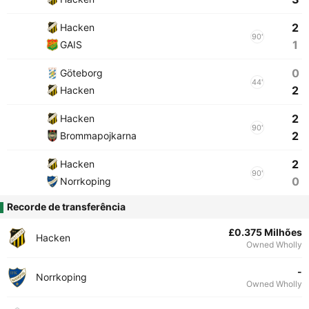
2
Hacken
90'
1
GAIS
0
Göteborg
44'
2
Hacken
2
Hacken
90'
2
Brommapojkarna
2
Hacken
90'
0
Norrkoping
Recorde de transferência
£0.375 Milhões
Hacken
Owned Wholly
-
Norrkoping
Owned Wholly