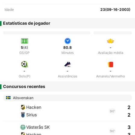
Idade
23(09-16-2003)
Estatísticas de jogador
5
(4)
80.8
-
GS/GP
Minutes
Avaliação média
-
-
-
Gols(P)
Assistências
Amarelo/Vermelho
Concursos recentes
Allsvenskan
2
Hacken
90'
2
Sirius
3
Västerås SK
90'
3
Hacken