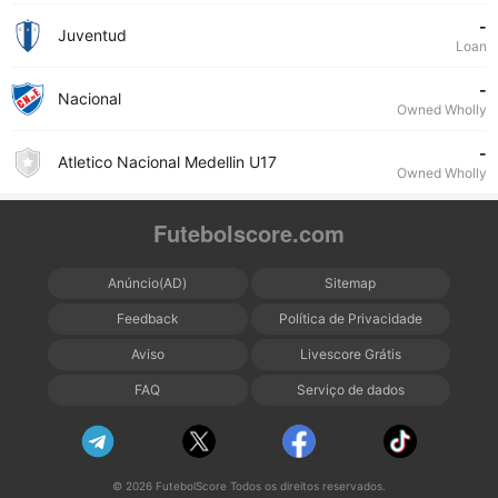
-
Juventud
Loan
-
Nacional
Owned Wholly
-
Atletico Nacional Medellin U17
Owned Wholly
Futebolscore.com
Anúncio(AD)
Sitemap
Feedback
Política de Privacidade
Aviso
Livescore Grátis
FAQ
Serviço de dados
© 2026 FutebolScore Todos os direitos reservados.