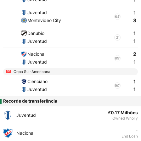
1
Juventud
64'
3
Montevideo City
1
Danubio
2'
1
Juventud
2
Nacional
89'
1
Juventud
Copa Sul-Americana
1
Cienciano
90'
1
Juventud
Recorde de transferência
£0.17 Milhões
Juventud
Owned Wholly
-
Nacional
End Loan