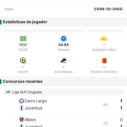
Idade
23(08-20-2003)
Estatísticas de jogador
11
(6)
54.64
-
GS/GP
Minutes
Avaliação média
-
-
-
Gols(P)
Assistências
Amarelo/Vermelho
Concursos recentes
Liga AUF Uruguaia
1
Cerro Largo
64'
1
Juventud
0
Albion
44'
1
Juventud