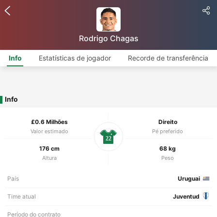
Rodrigo Chagas
Info
Estatísticas de jogador
Recorde de transferência
Info
£0.6 Milhões
Direito
Valor estimado
Pé preferido
22
176 cm
68 kg
Altura
Peso
País
Uruguai
Time atual
Juventud
Período do contrato