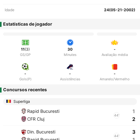
Idade
24(05-21-2002)
Estatísticas de jogador
11
(3)
30
-
GS/GP
Minutes
Avaliação média
-
-
-
Gols(P)
Assistências
Amarelo/Vermelho
Concursos recentes
Superliga
1
Rapid Bucuresti
44'
2
CFR Cluj
3
Din. Bucuresti
44'
1
Rapid Bucuresti