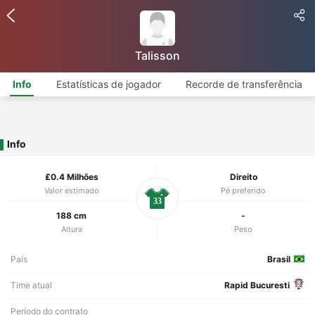
Talisson
Info
Estatísticas de jogador
Recorde de transferência
Info
£0.4 Milhões
Direito
Valor estimado
Pé preferido
33
188 cm
-
Altura
Peso
País
Brasil
Time atual
Rapid Bucuresti
Período do contrato