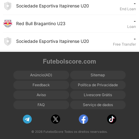
-
Sociedade Esportiva Itapirense U20
End Loan
-
Red Bull Bragantino U23
Loan
-
Sociedade Esportiva Itapirense U20
Free Transfer
Futebolscore.com
Anúncio(AD)
Sitemap
Feedback
Política de Privacidade
Aviso
Livescore Grátis
FAQ
Serviço de dados
© 2026 FutebolScore Todos os direitos reservados.