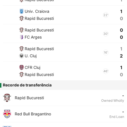
1
Univ. Craiova
22'
0
Rapid Bucuresti
0
Rapid Bucuresti
30'
0
FC Arges
1
Rapid Bucuresti
16'
2
U. Cluj
1
CFR Cluj
46'
0
Rapid Bucuresti
Recorde de transferência
-
Rapid Bucuresti
Owned Wholly
-
Red Bull Bragantino
End Loan