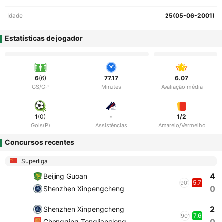
Idade
25(05-06-2001)
Estatísticas de jogador
6
(6)
77.17
6.07
GS/GP
Minutes
Avaliação média
1
(0)
-
1/2
Gols(P)
Assistências
Amarelo/Vermelho
Concursos recentes
Superliga
4
Beijing Guoan
5.7
90'
0
Shenzhen Xinpengcheng
2
Shenzhen Xinpengcheng
7.6
90'
0
Chongqing Tonglianglong