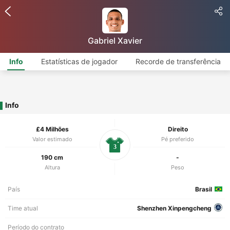
Gabriel Xavier
Info
Estatísticas de jogador
Recorde de transferência
Info
£4 Milhões
Direito
Valor estimado
Pé preferido
3
190 cm
-
Altura
Peso
País
Brasil
Time atual
Shenzhen Xinpengcheng
Período do contrato