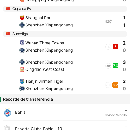
Copa da FA
1
Shanghai Port
120'
1
Shenzhen Xinpengcheng
Superliga
2
Wuhan Three Towns
3
13'
0
Shenzhen Xinpengcheng
3
Shenzhen Xinpengcheng
7.6
90'
0
Qingdao West Coast
3
Tianjin Jinmen Tiger
6.2
90'
0
Shenzhen Xinpengcheng
Recorde de transferência
-
Bahia
Owned Wholly
-
Esporte Clube Bahia U19