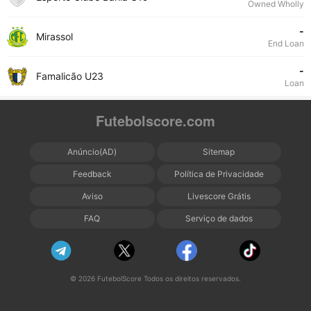
Owned Wholly
-
Mirassol
End Loan
-
Famalicão U23
Loan
Futebolscore.com
Anúncio(AD)
Sitemap
Feedback
Política de Privacidade
Aviso
Livescore Grátis
FAQ
Serviço de dados
© 2026 FutebolScore Todos os direitos reservados.