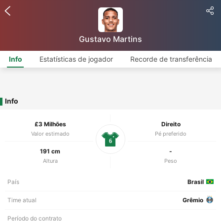
Gustavo Martins
Info
Estatísticas de jogador
Recorde de transferência
Info
£3 Milhões
Direito
Valor estimado
Pé preferido
6
191 cm
-
Altura
Peso
País
Brasil
Time atual
Grêmio
Período do contrato