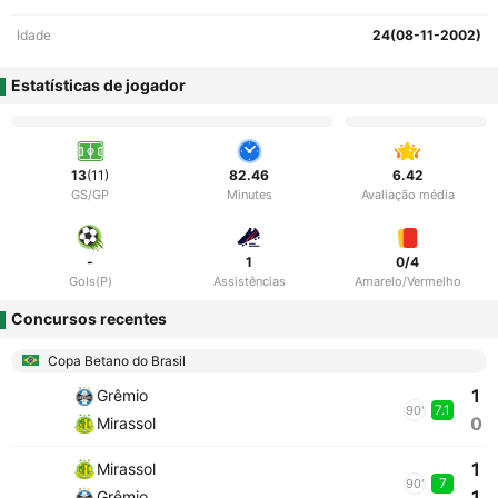
Idade
24(08-11-2002)
Estatísticas de jogador
13
(11)
82.46
6.42
GS/GP
Minutes
Avaliação média
-
1
0/4
Gols(P)
Assistências
Amarelo/Vermelho
Concursos recentes
Copa Betano do Brasil
1
Grêmio
7.1
90'
0
Mirassol
1
Mirassol
7
90'
1
Grêmio