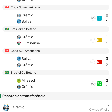
Copa Sul-Americana
0
Grêmio
8
90'
1
Bolivar
Brasileirão Betano
1
Grêmio
6.8
90'
1
Fluminense
Copa Sul-Americana
3
Bolivar
5.8
30'
2
Grêmio
Brasileirão Betano
2
Mirassol
7.9
90'
1
Grêmio
Recorde de transferência
-
Grêmio
Owned Wholly