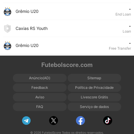
-
Grêmio U20
End Loan
-
Caxias RS Youth
Loan
-
Grêmio U20
Free Transfer
Futebolscore.com
Anúncio(AD)
Sitemap
Feedback
Política de Privacidade
Aviso
Livescore Grátis
FAQ
Serviço de dados
© 2026 FutebolScore Todos os direitos reservados.