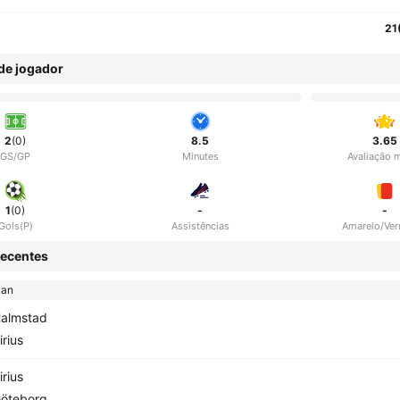
21
 de jogador
2
(0)
8.5
3.65
GS/GP
Minutes
Avaliação 
1
(0)
-
-
Gols(P)
Assistências
Amarelo/Ve
ecentes
kan
almstad
irius
irius
öteborg