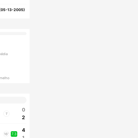
(05-13-2005)
média
rmelho
0
1'
2
4
7.3
16'
1