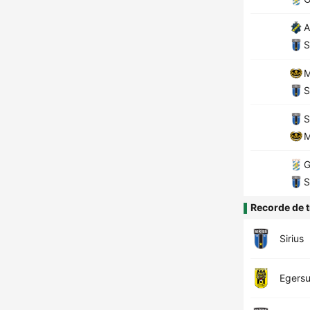
A
S
M
S
S
M
G
S
Recorde de t
Sirius
Egers