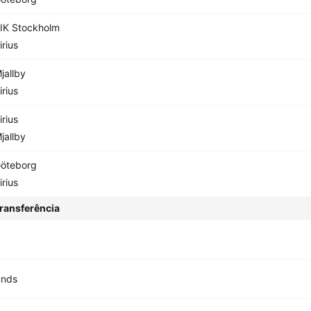
IK Stockholm
irius
jallby
irius
irius
jallby
öteborg
irius
ransferência
unds