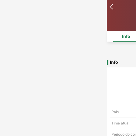
Info
Info
País
Time atual
Período do co