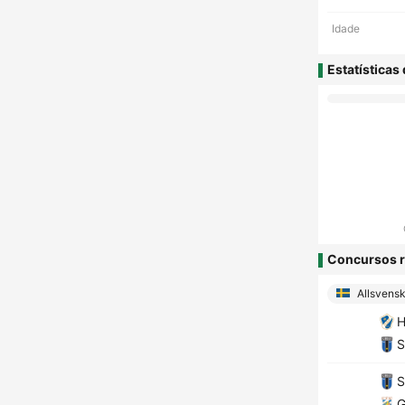
Idade
Estatísticas
Concursos r
Allsvens
H
S
S
G