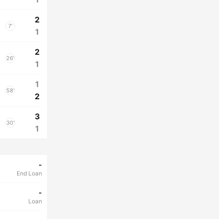
2
7'
1
2
26'
1
1
58'
2
3
30'
1
-
End Loan
-
Loan