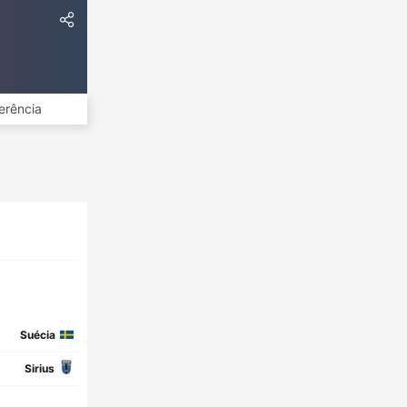
erência
Suécia
Sirius