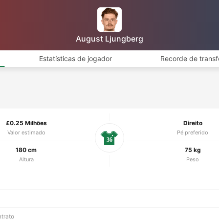
August Ljungberg
Estatísticas de jogador
Recorde de transf
£0.25 Milhões
Direito
Valor estimado
Pé preferido
36
180 cm
75 kg
Altura
Peso
ntrato