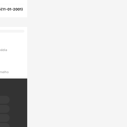
5(11-01-2001)
média
rmelho