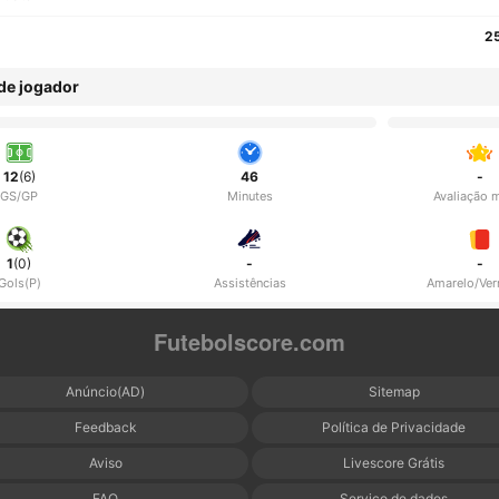
2
 de jogador
12
(6)
46
-
GS/GP
Minutes
Avaliação 
1
(0)
-
-
Gols(P)
Assistências
Amarelo/Ve
Futebolscore.com
Anúncio(AD)
Sitemap
Feedback
Política de Privacidade
Aviso
Livescore Grátis
FAQ
Serviço de dados