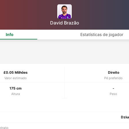
David Brazão
Info
Estatísticas de jogador
£0.05 Milhões
Direito
Valor estimado
Pé preferido
175 cm
-
Altura
Peso
Dziu
ntrato