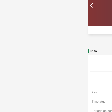
Info
País
Time atual
Período do co