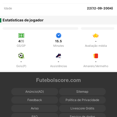
Idade
22(12-09-2004)
Estatísticas de jogador
4
(1)
15.5
-
GS/GP
Minutes
Avaliação média
-
-
-
Gols(P)
Assistências
Amarelo/Vermelho
Futebolscore.com
Anúncio(AD)
Sitemap
Feedback
Política de Privacidade
Aviso
Livescore Grátis
FAQ
Serviço de dados