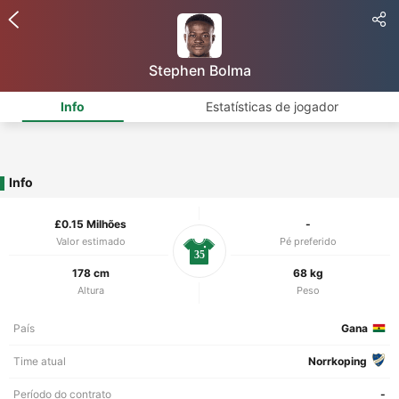
Stephen Bolma
Info
Estatísticas de jogador
Info
£0.15 Milhões
-
Valor estimado
Pé preferido
35
178 cm
68 kg
Altura
Peso
País
Gana
Time atual
Norrkoping
Período do contrato
-