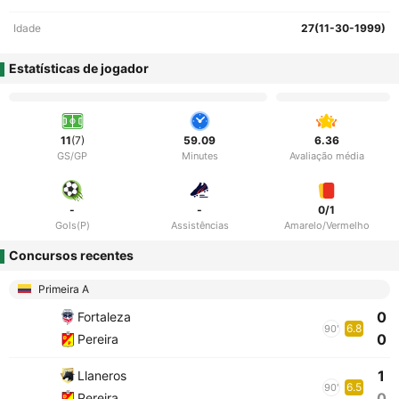
Idade
27(11-30-1999)
Estatísticas de jogador
11
(7)
59.09
6.36
GS/GP
Minutes
Avaliação média
-
-
0/1
Gols(P)
Assistências
Amarelo/Vermelho
Concursos recentes
Primeira A
0
Fortaleza
6.8
90'
0
Pereira
1
Llaneros
6.5
90'
0
Pereira