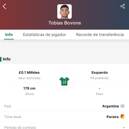
Tobias Bovone
Info
Estatísticas de jogador
Recorde de transferência
Info
£0.1 Milhões
Esquerdo
Valor estimado
Pé preferido
23
179 cm
-
Altura
Peso
País
Argentina
Time atual
Pereira
Período do contrato
-