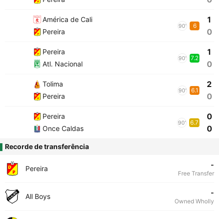
1
América de Cali
6
90'
0
Pereira
1
Pereira
7.2
90'
0
Atl. Nacional
2
Tolima
6.1
90'
0
Pereira
0
Pereira
6.7
90'
0
Once Caldas
Recorde de transferência
-
Pereira
Free Transfer
-
All Boys
Owned Wholly