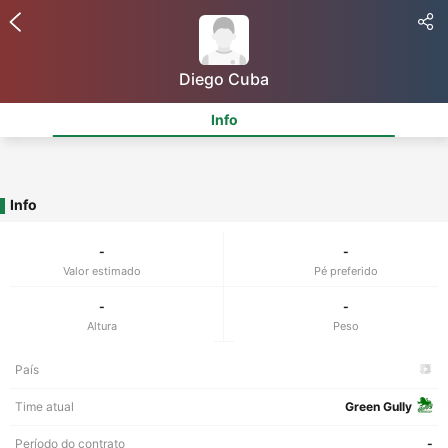
Diego Cuba
Info
Info
-
-
Valor estimado
Pé preferido
-
-
Altura
Peso
País
Time atual
Green Gully
Período do contrato
-