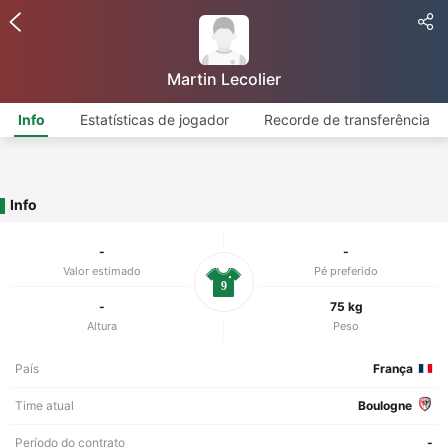
Martin Lecolier
Info
Estatísticas de jogador
Recorde de transferência
Info
-
-
Valor estimado
Pé preferido
9
-
75 kg
Altura
Peso
País
França
Time atual
Boulogne
Período do contrato
-