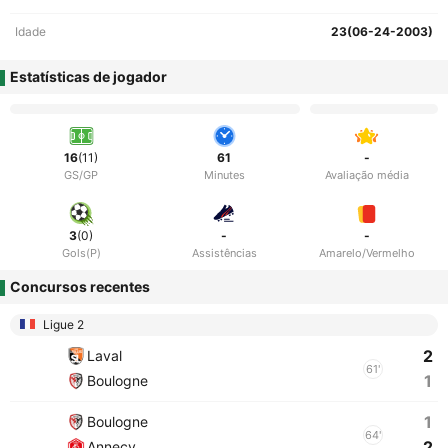
Idade
23(06-24-2003)
Estatísticas de jogador
16
(11)
61
-
GS/GP
Minutes
Avaliação média
3
(0)
-
-
Gols(P)
Assistências
Amarelo/Vermelho
Concursos recentes
Ligue 2
2
Laval
61'
1
Boulogne
1
Boulogne
64'
2
Annecy