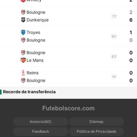
2
Boulogne
73'
6
Dunkerque
1
Troyes
90'
0
Boulogne
0
Boulogne
83'
0
Le Mans
0
Reims
74'
0
Boulogne
Recorde de transferência
Futebolscore.com
Anúncio(AD)
Sitemap
Feedback
Política de Privacidade