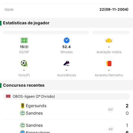
Idade
22(09-11-2004)
Estatísticas de jogador
15
(8)
52.4
-
GS/GP
Minutes
Avaliação média
-
-
-
Gols(P)
Assistências
Amarelo/Vermelho
Concursos recentes
OBOS-ligaen (2ª Divisão)
2
Egersunds
90'
0
Sandnes
1
Sandnes
46'
6
Kongsvinger