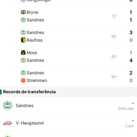
1
Bryne
72'
1
Sandnes
3
Sandnes
90'
0
Raufoss
1
Moss
90'
4
Sandnes
2
Sandnes
90'
0
Strømmen
Recorde de transferência
-
Sandnes
End Loan
-
V. Haugesund
Loan