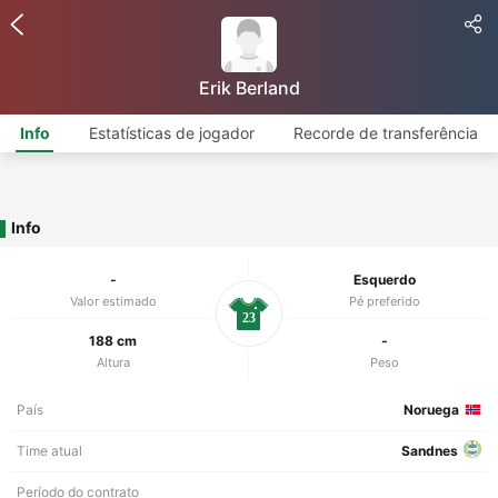
Erik Berland
Info
Estatísticas de jogador
Recorde de transferência
Info
-
Esquerdo
Valor estimado
Pé preferido
23
188 cm
-
Altura
Peso
País
Noruega
Time atual
Sandnes
Período do contrato