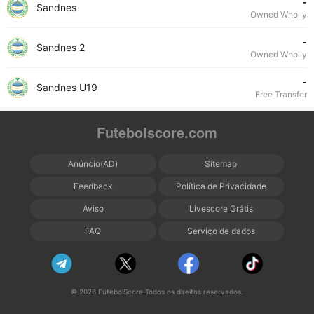
-
Sandnes
Owned Wholly
-
Sandnes 2
Owned Wholly
-
Sandnes U19
Free Transfer
Futebolscore.com
Anúncio(AD)
Sitemap
Feedback
Política de Privacidade
Aviso
Livescore Grátis
FAQ
Serviço de dados
© 2026 FutebolScore Todos os direitos reservados.