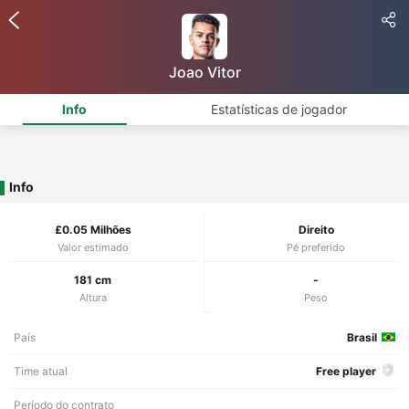
Joao Vitor
Info
Estatísticas de jogador
Info
£0.05 Milhões
Direito
Valor estimado
Pé preferido
181 cm
-
Altura
Peso
País
Brasil
Time atual
Free player
Período do contrato