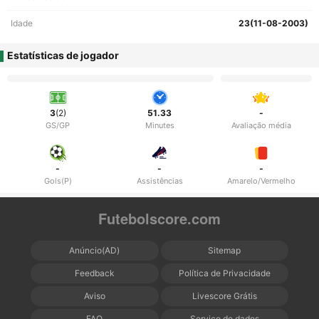
Idade
23(11-08-2003)
Estatísticas de jogador
3
(2)
51.33
-
GS/GP
Minutes
Avaliação média
-
-
-
Gols(P)
Assistências
Amarelo/Vermelho
Futebolscore.com
Anúncio(AD)
Sitemap
Feedback
Política de Privacidade
Aviso
Livescore Grátis
FAQ
Serviço de dados