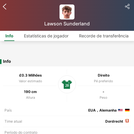
Lawson Sunderland
Info
Estatísticas de jogador
Recorde de transferência
Info
£0.3 Milhões
Direito
Valor estimado
Pé preferido
20
190 cm
-
Altura
Peso
País
EUA，Alemanha
Time atual
Dordrecht
Período do contrato