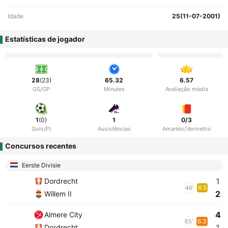
Idade
25(11-07-2001)
Estatísticas de jogador
28
(23)
65.32
6.57
GS/GP
Minutes
Avaliação média
1
(0)
1
0/3
Gols(P)
Assistências
Amarelo/Vermelho
Concursos recentes
Eerste Divisie
1
Dordrecht
6.5
46'
2
Willem II
4
Almere City
6.3
65'
1
Dordrecht