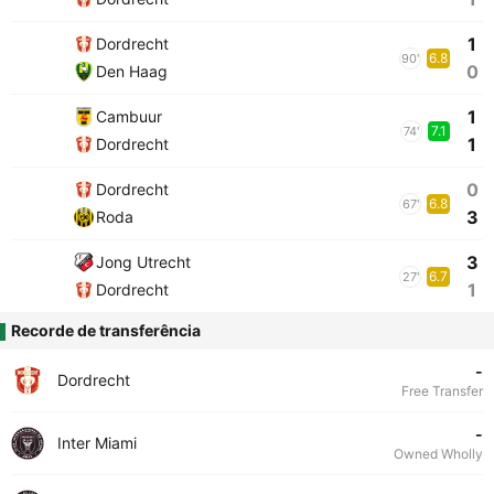
1
Dordrecht
6.8
90'
0
Den Haag
1
Cambuur
7.1
74'
1
Dordrecht
0
Dordrecht
6.8
67'
3
Roda
3
Jong Utrecht
6.7
27'
1
Dordrecht
Recorde de transferência
-
Dordrecht
Free Transfer
-
Inter Miami
Owned Wholly