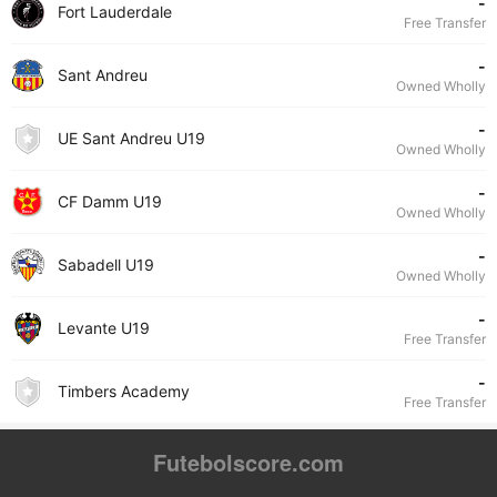
-
Fort Lauderdale
Free Transfer
-
Sant Andreu
Owned Wholly
-
UE Sant Andreu U19
Owned Wholly
-
CF Damm U19
Owned Wholly
-
Sabadell U19
Owned Wholly
-
Levante U19
Free Transfer
-
Timbers Academy
Free Transfer
Futebolscore.com