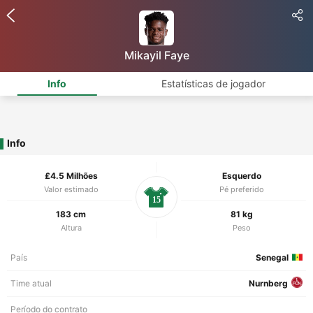
Mikayil Faye
Info
Estatísticas de jogador
Info
£4.5 Milhões
Esquerdo
Valor estimado
Pé preferido
15
183 cm
81 kg
Altura
Peso
País
Senegal
Time atual
Nurnberg
Período do contrato