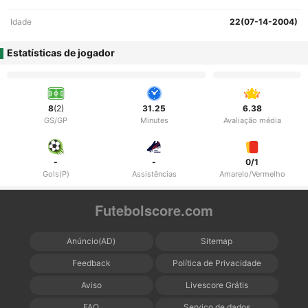
Idade
22(07-14-2004)
Estatísticas de jogador
8
(2)
31.25
6.38
GS/GP
Minutes
Avaliação média
-
-
0/1
Gols(P)
Assistências
Amarelo/Vermelho
Futebolscore.com
Anúncio(AD)
Sitemap
Feedback
Política de Privacidade
Aviso
Livescore Grátis
FAQ
Serviço de dados