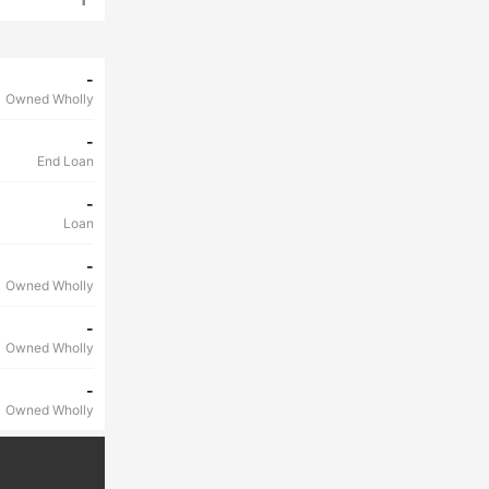
-
Owned Wholly
-
End Loan
-
Loan
-
Owned Wholly
-
Owned Wholly
-
Owned Wholly