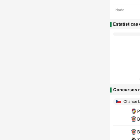
Idade
Estatísticas
Concursos r
Chance L
P
B
B
S