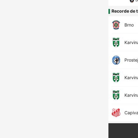
Recorde de t
Brno
Karvin
Proste
Karvin
Karvin
Capiva