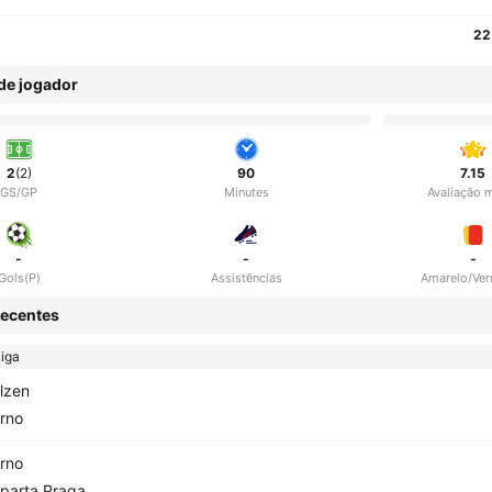
22
 de jogador
2
(2)
90
7.15
GS/GP
Minutes
Avaliação 
-
-
-
Gols(P)
Assistências
Amarelo/Ve
ecentes
iga
lzen
rno
rno
parta Praga