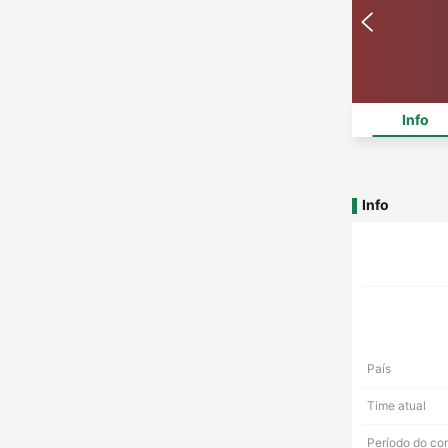
Info
Info
País
Time atual
Período do co