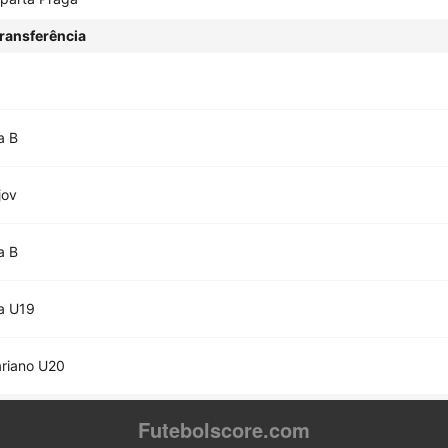
ransferência
a B
jov
a B
a U19
riano U20
Futebolscore.com