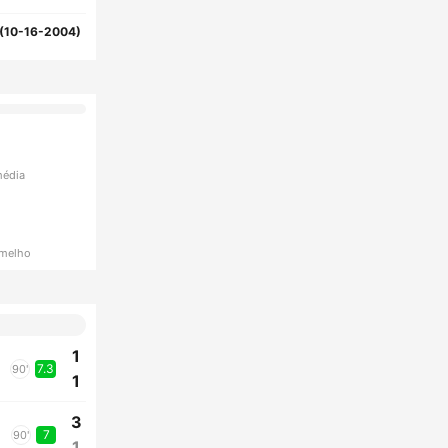
(10-16-2004)
média
rmelho
1
7.3
90'
1
3
7
90'
1