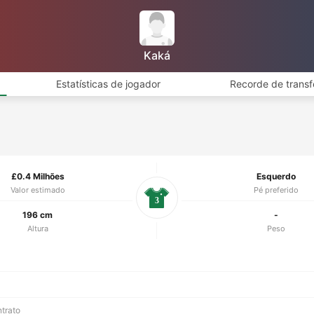
Kaká
Estatísticas de jogador
Recorde de transf
£0.4 Milhões
Esquerdo
Valor estimado
Pé preferido
3
196 cm
-
Altura
Peso
ntrato