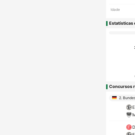
Idade
Estatísticas
Concursos r
2. Bundes
E
M
D
E