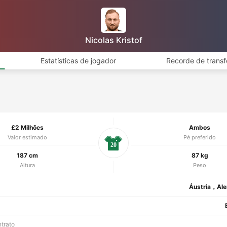
Nicolas Kristof
Estatísticas de jogador
Recorde de transf
£2 Milhões
Ambos
Valor estimado
Pé preferido
20
187 cm
87 kg
Altura
Peso
Áustria，Al
ntrato