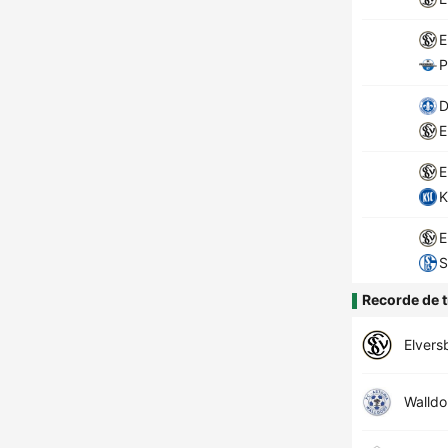
E
P
D
E
E
K
E
S
Recorde de t
Elvers
Walldo