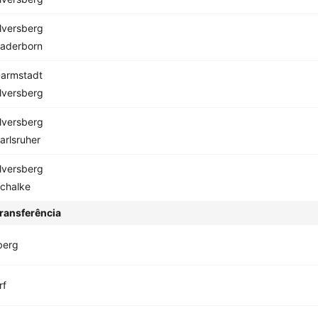
lversberg
aderborn
armstadt
lversberg
lversberg
arlsruher
lversberg
chalke
ransferência
berg
rf