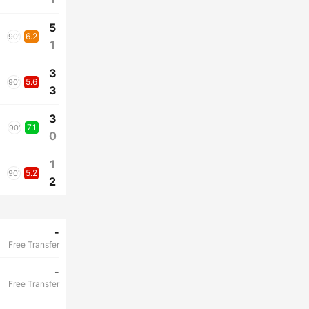
5
6.2
90'
1
3
5.6
90'
3
3
7.1
90'
0
1
5.2
90'
2
-
Free Transfer
-
Free Transfer