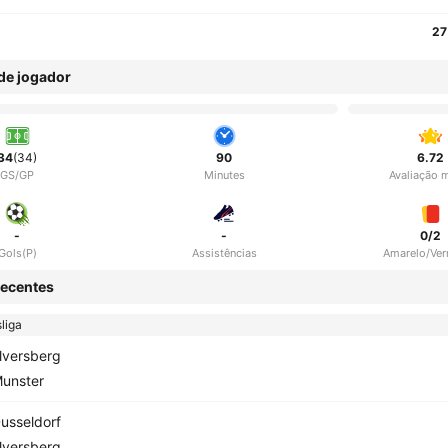
27
 de jogador
34
(34)
90
6.72
GS/GP
Minutes
Avaliação 
-
-
0/2
Gols(P)
Assistências
Amarelo/Ve
ecentes
liga
lversberg
unster
usseldorf
lversberg