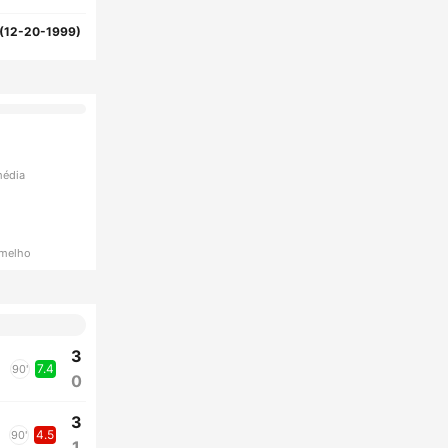
(12-20-1999)
média
rmelho
3
7.4
90'
0
3
4.5
90'
1