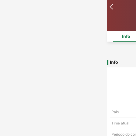
Info
Info
País
Time atual
Período do co