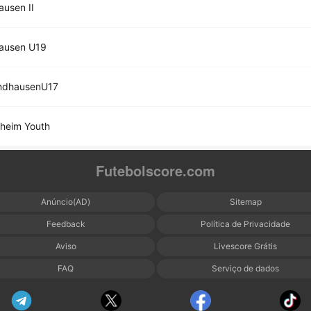
usen II
ausen U19
ndhausenU17
heim Youth
Futebolscore.com
Anúncio(AD)
Sitemap
Feedback
Política de Privacidade
Aviso
Livescore Grátis
FAQ
Serviço de dados