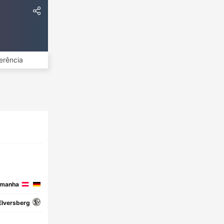
erência
emanha
Elversberg