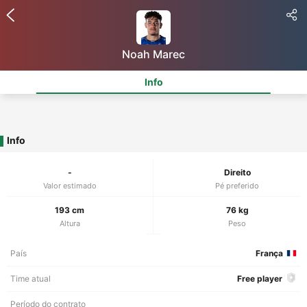
Noah Marec
Info
Info
-
Direito
Valor estimado
Pé preferido
193 cm
76 kg
Altura
Peso
País
França
Time atual
Free player
Período do contrato