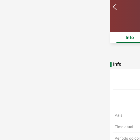
Info
Info
País
Time atual
Período do co