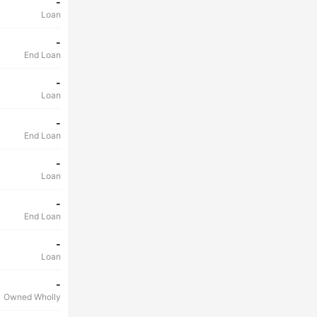
-
Loan
-
End Loan
-
Loan
-
End Loan
-
Loan
-
End Loan
-
Loan
-
Owned Wholly