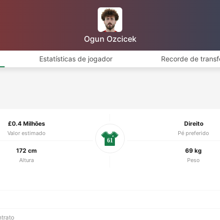
Ogun Ozcicek
Estatísticas de jogador
Recorde de transf
£0.4 Milhões
Direito
Valor estimado
Pé preferido
61
172 cm
69 kg
Altura
Peso
ntrato