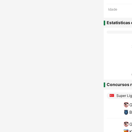
Idade
Estatísticas
Concursos r
Super Lig
G
B
G
K