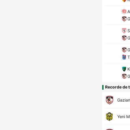
A
G
S
G
G
T
K
G
Recorde de t
Gazia
Yeni M