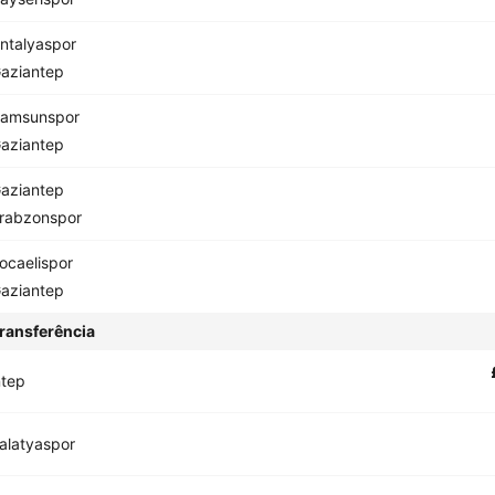
ntalyaspor
aziantep
amsunspor
aziantep
aziantep
rabzonspor
ocaelispor
aziantep
ransferência
ntep
alatyaspor