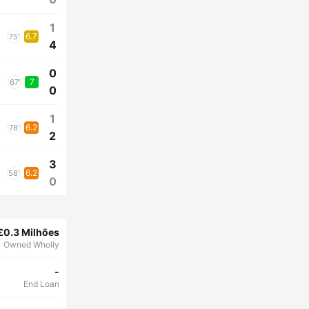
1
6.7
75'
4
0
7
67'
0
1
6.2
78'
2
3
6.2
58'
0
£0.3 Milhões
Owned Wholly
-
End Loan