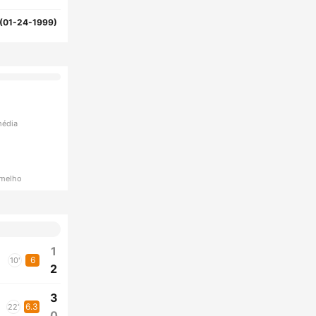
(01-24-1999)
média
rmelho
1
6
10'
2
3
6.3
22'
0