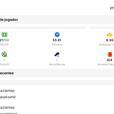
27
 de jogador
21
(13)
55.81
6.38
GS/GP
Minutes
Avaliação 
-
-
0/4
Gols(P)
Assistências
Amarelo/Ve
ecentes
aziantep
asaksehir
aziantep
ayserispor