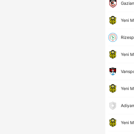
Gazia
Yeni M
Rizesp
Yeni M
Vansp
Yeni M
Adiya
Yeni M