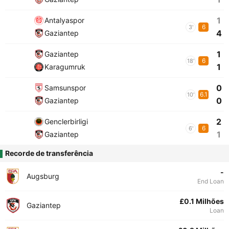
1
Antalyaspor
6
3'
4
Gaziantep
1
Gaziantep
6
18'
1
Karagumruk
0
Samsunspor
6.1
10'
0
Gaziantep
2
Genclerbirligi
6
6'
1
Gaziantep
Recorde de transferência
-
Augsburg
End Loan
£0.1 Milhões
Gaziantep
Loan