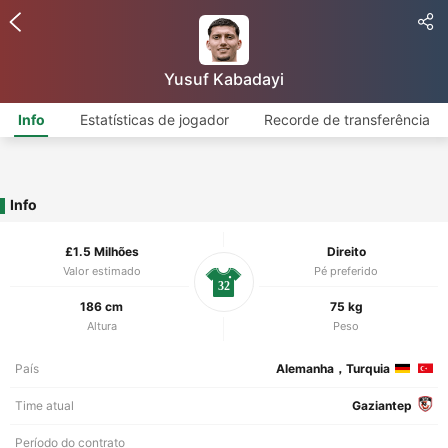
Yusuf Kabadayi
Info
Estatísticas de jogador
Recorde de transferência
Info
£1.5 Milhões
Direito
Valor estimado
Pé preferido
32
186 cm
75 kg
Altura
Peso
País
Alemanha，Turquia
Time atual
Gaziantep
Período do contrato