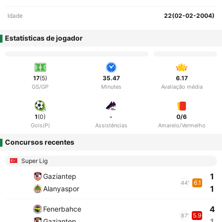
Idade
22(02-02-2004)
Estatísticas de jogador
17
(5)
35.47
6.17
GS/GP
Minutes
Avaliação média
1
(0)
-
0/6
Gols(P)
Assistências
Amarelo/Vermelho
Concursos recentes
Super Lig
1
Gaziantep
6.1
44'
1
Alanyaspor
4
Fenerbahce
5.9
87'
1
Gaziantep