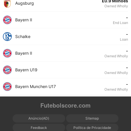
£0.9 Milhões
Augsburg
Owned Wholly
-
Bayern II
End Loan
-
Schalke
Loan
-
Bayern II
Owned Wholly
-
Bayern U19
Owned Wholly
-
Bayern Munchen U17
Owned Wholly
Futebolscore.com
Anúncio(AD)
Sitemap
Feedback
Política de Privacidade