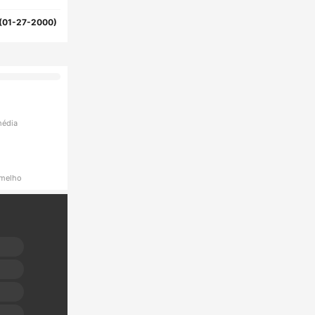
(01-27-2000)
média
rmelho