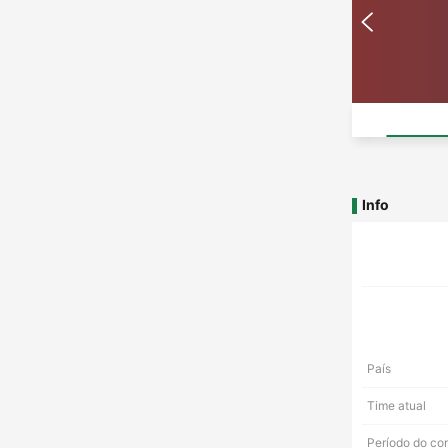
Info
País
Time atual
Período do co