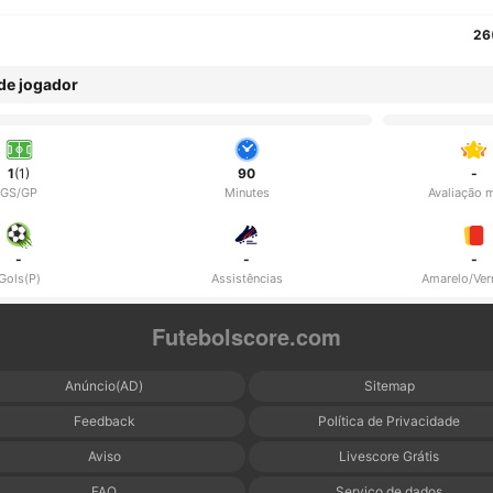
26
 de jogador
1
(1)
90
-
GS/GP
Minutes
Avaliação 
-
-
-
Gols(P)
Assistências
Amarelo/Ve
Futebolscore.com
Anúncio(AD)
Sitemap
Feedback
Política de Privacidade
Aviso
Livescore Grátis
FAQ
Serviço de dados