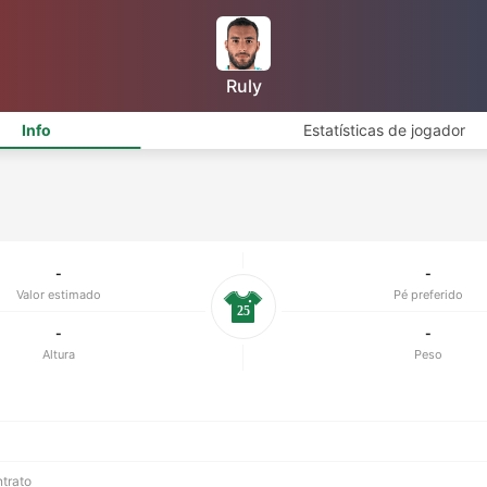
Ruly
Info
Estatísticas de jogador
-
-
Valor estimado
Pé preferido
25
-
-
Altura
Peso
ntrato