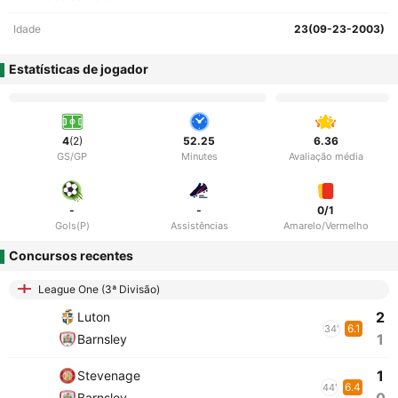
Idade
23(09-23-2003)
Estatísticas de jogador
4
(2)
52.25
6.36
GS/GP
Minutes
Avaliação média
-
-
0/1
Gols(P)
Assistências
Amarelo/Vermelho
Concursos recentes
League One (3ª Divisão)
2
Luton
6.1
34'
1
Barnsley
1
Stevenage
6.4
44'
Barnsley