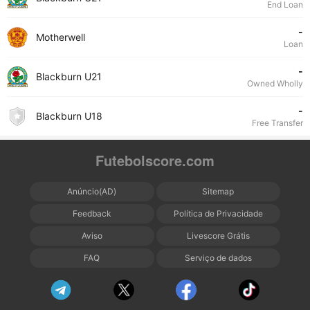
End Loan
-
Motherwell
Loan
-
Blackburn U21
Owned Wholly
-
Blackburn U18
Free Transfer
Futebolscore.com
Anúncio(AD)
Sitemap
Feedback
Política de Privacidade
Aviso
Livescore Grátis
FAQ
Serviço de dados