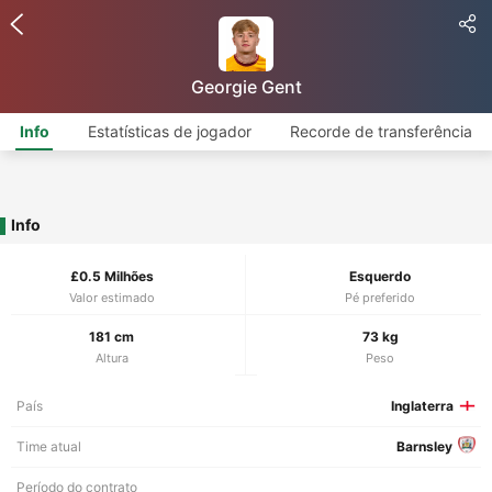
Georgie Gent
Info
Estatísticas de jogador
Recorde de transferência
Info
£0.5 Milhões
Esquerdo
Valor estimado
Pé preferido
181 cm
73 kg
Altura
Peso
País
Inglaterra
Time atual
Barnsley
Período do contrato