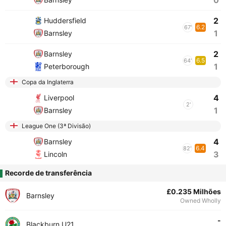
0
2
Huddersfield
6.2
67'
1
Barnsley
2
Barnsley
6.5
64'
1
Peterborough
Copa da Inglaterra
4
Liverpool
2'
1
Barnsley
League One (3ª Divisão)
4
Barnsley
6.4
82'
3
Lincoln
Recorde de transferência
£0.235 Milhões
Barnsley
Owned Wholly
-
Blackburn U21