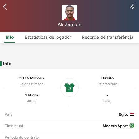
Ali Zaazaa
Info
Estatísticas de jogador
Recorde de transferência
Info
£0.15 Milhões
Direito
Valor estimado
Pé preferido
22
174 cm
-
Altura
Peso
País
Egito
Time atual
Modern Sport
Período do contrato