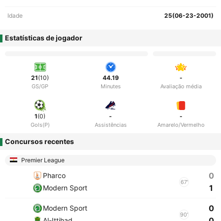
Idade
25(06-23-2001)
Estatísticas de jogador
21
(10)
44.19
-
GS/GP
Minutes
Avaliação média
1
(0)
-
-
Gols(P)
Assistências
Amarelo/Vermelho
Concursos recentes
Premier League
0
Pharco
67'
1
Modern Sport
0
Modern Sport
90'
0
Al-Ittihad