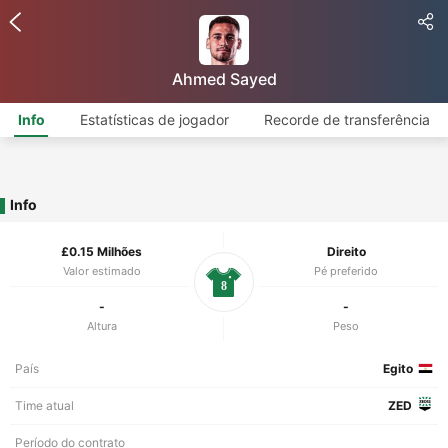
Ahmed Sayed
Info
Estatísticas de jogador
Recorde de transferência
Info
£0.15 Milhões
Direito
Valor estimado
Pé preferido
8
-
-
Altura
Peso
País
Egito
Time atual
ZED
Período do contrato