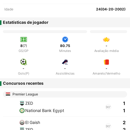
Idade
24(04-20-2002)
Estatísticas de jogador
8
(7)
80.75
-
GS/GP
Minutes
Avaliação média
-
-
-
Gols(P)
Assistências
Amarelo/Vermelho
Concursos recentes
Premier League
1
ZED
90'
1
National Bank Egypt
2
El Gaish
90'
2
ZED