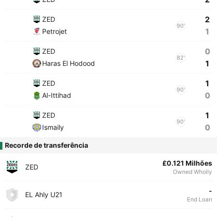
2
ZED
90'
1
Petrojet
0
ZED
82'
1
Haras El Hodood
1
ZED
90'
0
Al-Ittihad
1
ZED
90'
0
Ismaily
Recorde de transferência
£0.121 Milhões
ZED
Owned Wholly
-
EL Ahly U21
End Loan