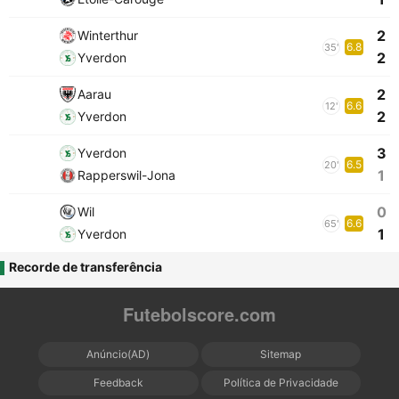
2
Winterthur
6.8
35'
2
Yverdon
2
Aarau
6.6
12'
2
Yverdon
3
Yverdon
6.5
20'
1
Rapperswil-Jona
0
Wil
6.6
65'
1
Yverdon
Recorde de transferência
Futebolscore.com
Anúncio(AD)
Sitemap
Feedback
Política de Privacidade