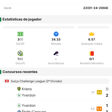
Idade
22(01-24-2004)
Estatísticas de jogador
3
(1)
34.33
6.57
GS/GP
Minutes
Avaliação média
1
(0)
-
0/1
Gols(P)
Assistências
Amarelo/Vermelho
Concursos recentes
Suíça Challenge League (2ª Divisão)
0
Kriens
6.5
14'
2
Yverdon
1
Yverdon
6.4
54'
1
Étoile-Carouge