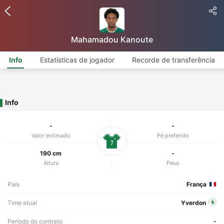
Mahamadou Kanoute
Info
Estatísticas de jogador
Recorde de transferência
Info
-
-
Valor estimado
Pé preferido
7
190 cm
-
Altura
Peso
País
França
Time atual
Yverdon
Período do contrato
-