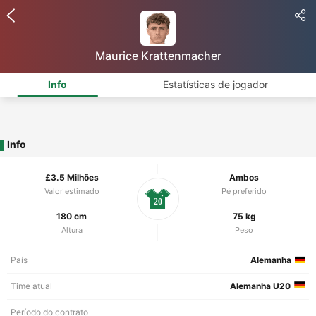
Maurice Krattenmacher
Info
Estatísticas de jogador
Info
£3.5 Milhões
Ambos
Valor estimado
Pé preferido
20
180 cm
75 kg
Altura
Peso
País
Alemanha
Time atual
Alemanha U20
Período do contrato