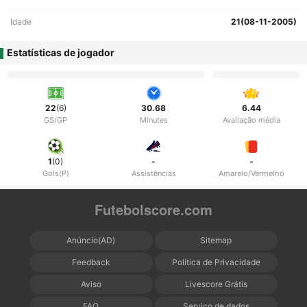
Idade
21(08-11-2005)
Estatísticas de jogador
22
(6)
30.68
6.44
GS/GP
Minutes
Avaliação média
1
(0)
-
-
Gols(P)
Assistências
Amarelo/Vermelho
Futebolscore.com
Anúncio(AD)
Sitemap
Feedback
Política de Privacidade
Aviso
Livescore Grátis
FAQ
Serviço de dados