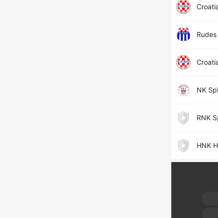
Croati
Rudes
Croati
NK Spl
RNK Sp
HNK Ha