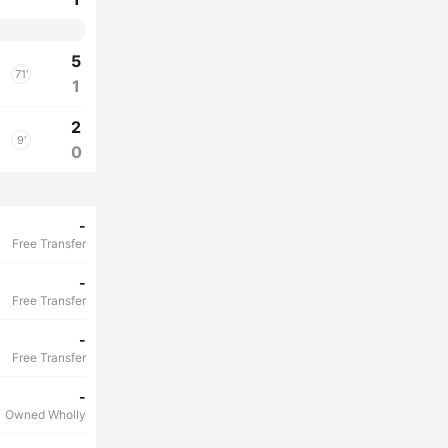
5
71'
1
2
9'
0
-
Free Transfer
-
Free Transfer
-
Free Transfer
-
Owned Wholly