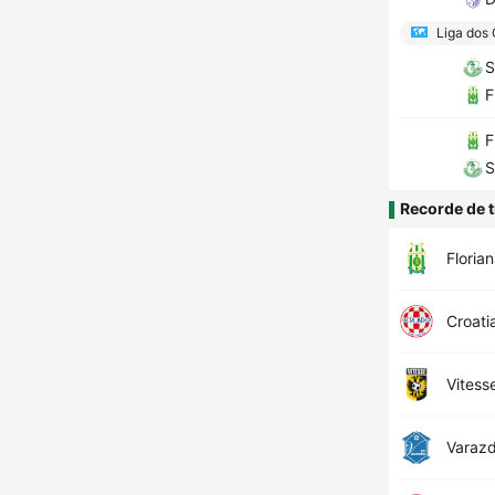
Liga dos
S
F
F
S
Recorde de t
Floria
Croati
Vitess
Varazd