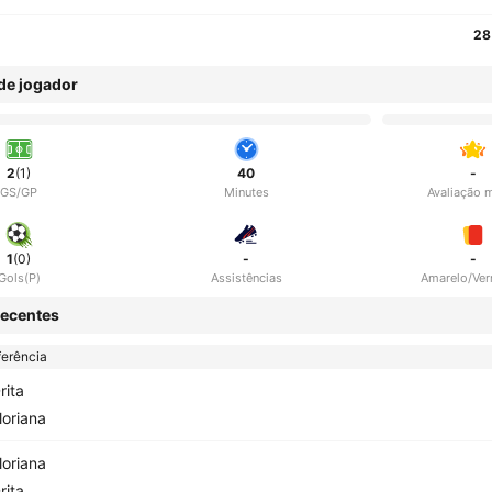
28
 de jogador
2
(1)
40
-
GS/GP
Minutes
Avaliação 
1
(0)
-
-
Gols(P)
Assistências
Amarelo/Ve
ecentes
erência
rita
loriana
loriana
rita