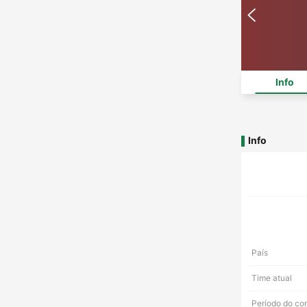
Info
Info
País
Time atual
Período do co