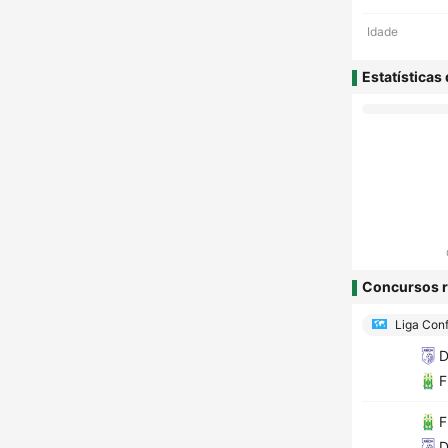
Idade
Estatísticas
Concursos r
Liga Conf
D
F
F
D