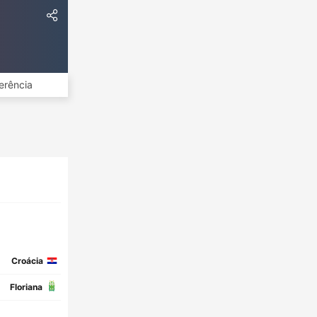
erência
Croácia
Floriana