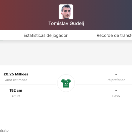
Tomislav Gudelj
Estatísticas de jogador
Recorde de transf
£0.25 Milhões
-
Valor estimado
Pé preferido
22
192 cm
-
Altura
Peso
ntrato