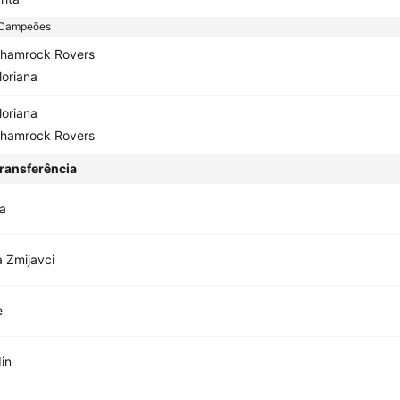
 Campeões
hamrock Rovers
loriana
loriana
hamrock Rovers
ransferência
na
a Zmijavci
e
in