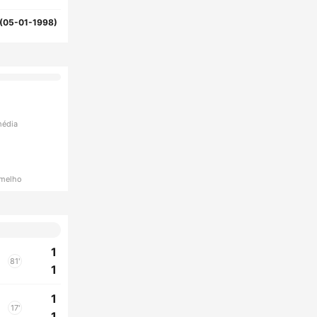
(05-01-1998)
média
rmelho
1
81'
1
1
17'
1