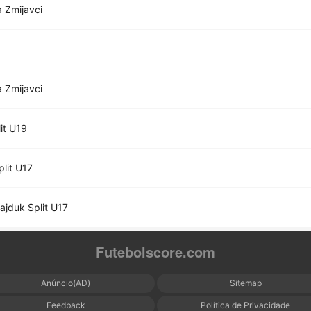
a Zmijavci
a Zmijavci
it U19
lit U17
jduk Split U17
Futebolscore.com
Anúncio(AD)
Sitemap
Feedback
Política de Privacidade