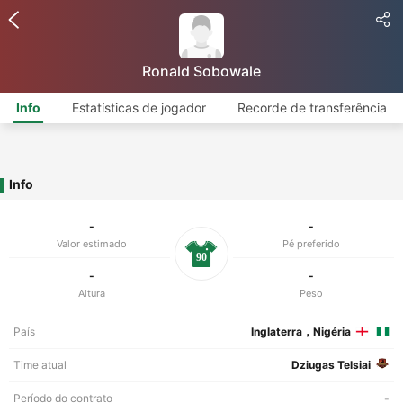
Ronald Sobowale
Info
Estatísticas de jogador
Recorde de transferência
Info
-
-
Valor estimado
Pé preferido
90
-
-
Altura
Peso
País
Inglaterra，Nigéria
Time atual
Dziugas Telsiai
Período do contrato
-