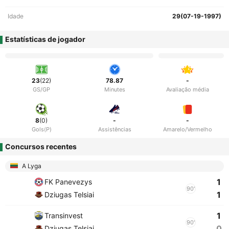
Idade
29(07-19-1997)
Estatísticas de jogador
23
(22)
78.87
-
GS/GP
Minutes
Avaliação média
8
(0)
-
-
Gols(P)
Assistências
Amarelo/Vermelho
Concursos recentes
A Lyga
1
FK Panevezys
90'
1
Dziugas Telsiai
1
Transinvest
90'
0
Dziugas Telsiai