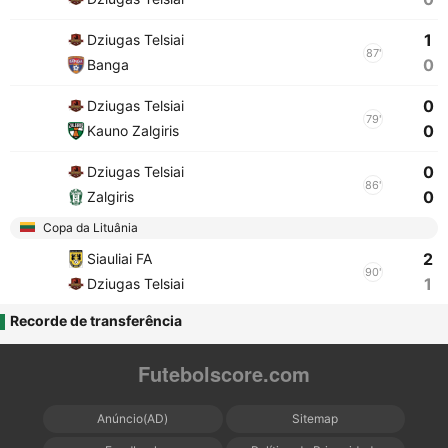
1
Dziugas Telsiai
87'
0
Banga
0
Dziugas Telsiai
79'
0
Kauno Zalgiris
0
Dziugas Telsiai
86'
0
Zalgiris
Copa da Lituânia
2
Siauliai FA
90'
1
Dziugas Telsiai
Recorde de transferência
Futebolscore.com
Anúncio(AD)
Sitemap