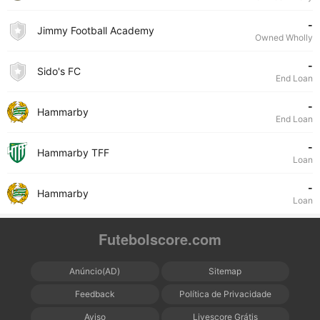
-
Jimmy Football Academy
Owned Wholly
-
Sido's FC
End Loan
-
Hammarby
End Loan
-
Hammarby TFF
Loan
-
Hammarby
Loan
Futebolscore.com
Anúncio(AD)
Sitemap
Feedback
Política de Privacidade
Aviso
Livescore Grátis