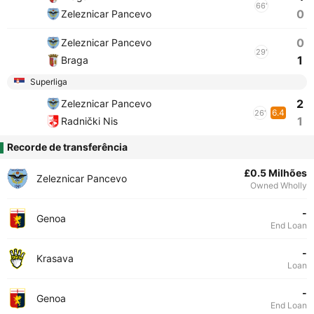
66'
0
Zeleznicar Pancevo
0
Zeleznicar Pancevo
29'
1
Braga
Superliga
2
Zeleznicar Pancevo
6.4
26'
1
Radnički Nis
Recorde de transferência
£0.5 Milhões
Zeleznicar Pancevo
Owned Wholly
-
Genoa
End Loan
-
Krasava
Loan
-
Genoa
End Loan