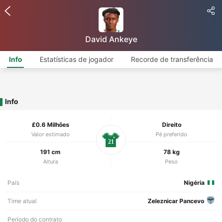
David Ankeye
Info
Estatísticas de jogador
Recorde de transferência
Info
£0.6 Milhões
Direito
Valor estimado
Pé preferido
21
191 cm
78 kg
Altura
Peso
País
Nigéria
Time atual
Zeleznicar Pancevo
Período do contrato