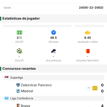
Idade
24(05-22-2002)
Estatísticas de jogador
2
(1)
48.5
6.45
GS/GP
Minutes
Avaliação média
-
-
-
Gols(P)
Assistências
Amarelo/Vermelho
Concursos recentes
Superliga
0
Zeleznicar Pancevo
6.5
71'
0
Mladost
Liga Conferência
4
Braga