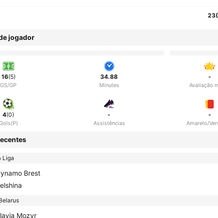
23
 de jogador
16
(5)
34.88
-
GS/GP
Minutes
Avaliação 
4
(0)
-
-
Gols(P)
Assistências
Amarelo/Ve
ecentes
 Liga
ynamo Brest
elshina
Belarus
lavia Mozyr