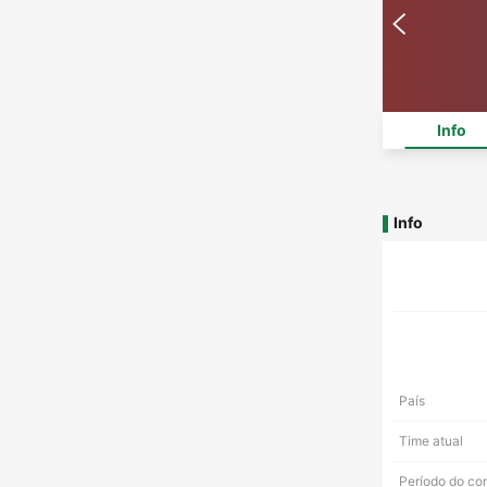
Info
Info
País
Time atual
Período do co