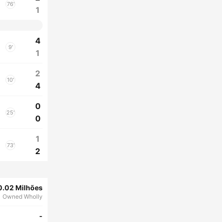
76'
1
4
9'
1
2
10'
4
0
25'
0
1
73'
2
0.02 Milhões
Owned Wholly
-