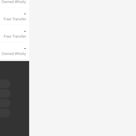
Owned Wholly
-
Free Transfer
-
Free Transfer
-
Owned Wholly