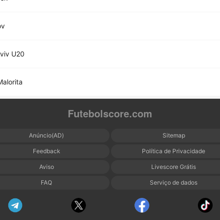
ov
viv U20
Malorita
Futebolscore.com
Anúncio(AD)
Sitemap
Feedback
Política de Privacidade
Aviso
Livescore Grátis
FAQ
Serviço de dados