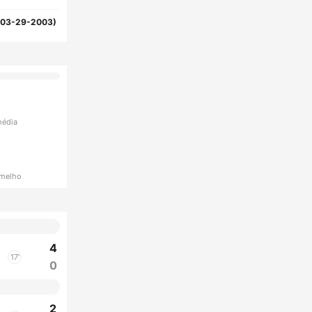
(03-29-2003)
média
rmelho
4
17'
0
2