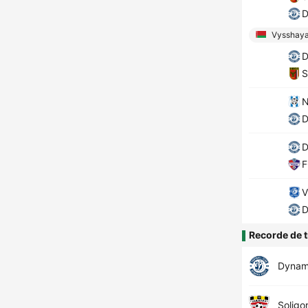
D
Vysshaya
D
S
N
D
D
F
V
D
Recorde de t
Dynam
Soligo