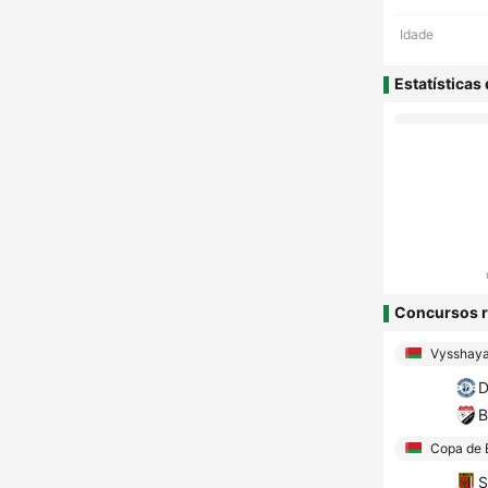
Idade
Estatísticas
Concursos r
Vysshaya
D
B
Copa de 
S