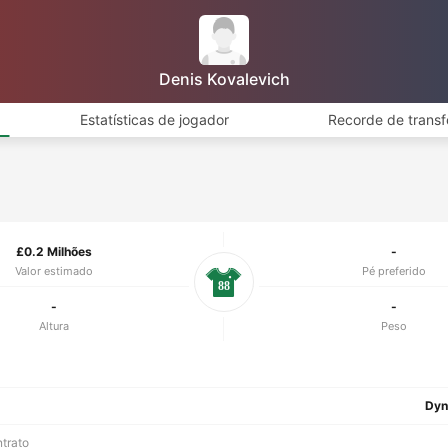
Denis Kovalevich
Estatísticas de jogador
Recorde de transf
£0.2 Milhões
-
Valor estimado
Pé preferido
88
-
-
Altura
Peso
Dyn
ntrato