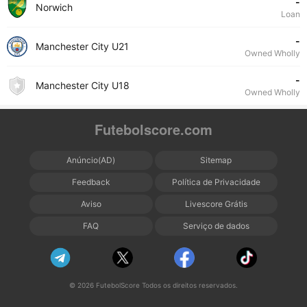
-
Norwich
Loan
-
Manchester City U21
Owned Wholly
-
Manchester City U18
Owned Wholly
Futebolscore.com
Anúncio(AD)
Sitemap
Feedback
Política de Privacidade
Aviso
Livescore Grátis
FAQ
Serviço de dados
© 2026 FutebolScore Todos os direitos reservados.