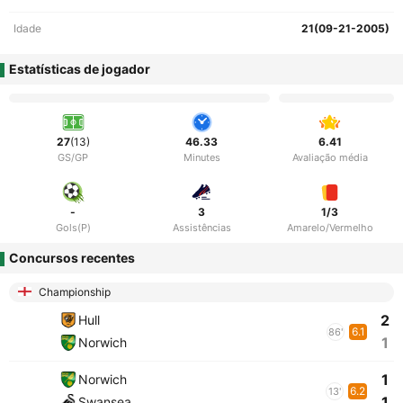
Idade
21(09-21-2005)
Estatísticas de jogador
27
(13)
46.33
6.41
GS/GP
Minutes
Avaliação média
-
3
1/3
Gols(P)
Assistências
Amarelo/Vermelho
Concursos recentes
Championship
2
Hull
6.1
86'
1
Norwich
1
Norwich
6.2
13'
1
Swansea