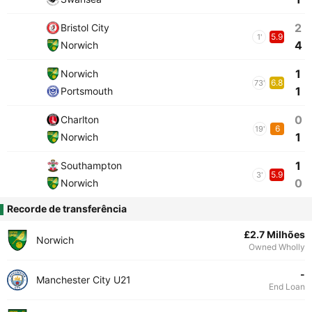
2
Bristol City
5.9
1'
4
Norwich
1
Norwich
6.8
73'
1
Portsmouth
0
Charlton
6
19'
1
Norwich
1
Southampton
5.9
3'
0
Norwich
Recorde de transferência
£2.7 Milhões
Norwich
Owned Wholly
-
Manchester City U21
End Loan