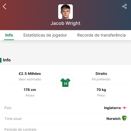
Jacob Wright
Info
Estatísticas de jogador
Recorde de transferência
Info
£2.5 Milhões
Direito
Valor estimado
Pé preferido
16
178 cm
70 kg
Altura
Peso
País
Inglaterra
Time atual
Norwich
Período do contrato